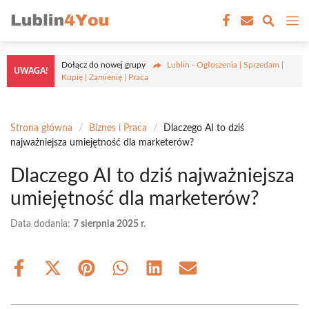
Przejdź
M
do
treści
Dołącz do nowej grupy
Lublin - Ogłoszenia | Sprzedam |
UWAGA!
Kupię | Zamienię | Praca
Strona główna
/
Biznes i Praca
/
Dlaczego AI to dziś
najważniejsza umiejętność dla marketerów?
Dlaczego AI to dziś najważniejsza
umiejętność dla marketerów?
Data dodania:
7 sierpnia 2025 r.
Share
Share
Share
Share
Share
Share
on
on
on
on
on
on
Facebook
X
Pinterest
WhatsApp
LinkedIn
Email
(Twitter)