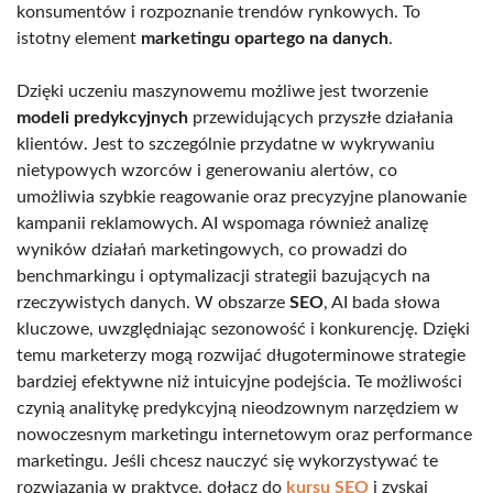
konsumentów i rozpoznanie trendów rynkowych. To
istotny element
marketingu opartego na danych
.
Dzięki uczeniu maszynowemu możliwe jest tworzenie
modeli predykcyjnych
przewidujących przyszłe działania
klientów. Jest to szczególnie przydatne w wykrywaniu
nietypowych wzorców i generowaniu alertów, co
umożliwia szybkie reagowanie oraz precyzyjne planowanie
kampanii reklamowych. AI wspomaga również analizę
wyników działań marketingowych, co prowadzi do
benchmarkingu i optymalizacji strategii bazujących na
rzeczywistych danych. W obszarze
SEO
, AI bada słowa
kluczowe, uwzględniając sezonowość i konkurencję. Dzięki
temu marketerzy mogą rozwijać długoterminowe strategie
bardziej efektywne niż intuicyjne podejścia. Te możliwości
czynią analitykę predykcyjną nieodzownym narzędziem w
nowoczesnym marketingu internetowym oraz performance
marketingu. Jeśli chcesz nauczyć się wykorzystywać te
rozwiązania w praktyce, dołącz do
kursu SEO
i zyskaj