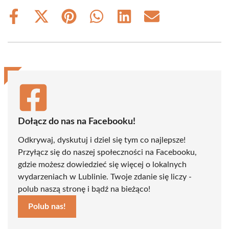
Share
Share
Share
Share
Share
Share
on
on
on
on
on
on
Facebook
X
Pinterest
WhatsApp
LinkedIn
Email
(Twitter)
Dołącz do nas na Facebooku!
Odkrywaj, dyskutuj i dziel się tym co najlepsze!
Przyłącz się do naszej społeczności na Facebooku,
gdzie możesz dowiedzieć się więcej o lokalnych
wydarzeniach w Lublinie. Twoje zdanie się liczy -
polub naszą stronę i bądź na bieżąco!
Polub nas!