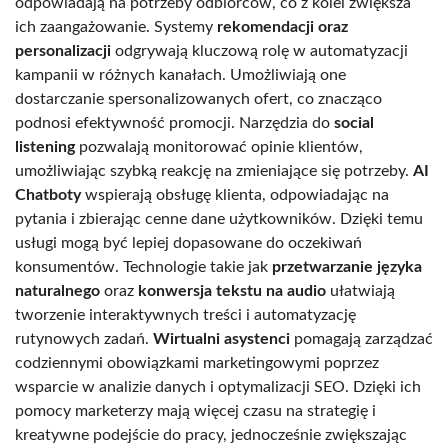
odpowiadają na potrzeby odbiorców, co z kolei zwiększa
ich zaangażowanie. Systemy
rekomendacji oraz
personalizacji
odgrywają kluczową rolę w automatyzacji
kampanii w różnych kanałach. Umożliwiają one
dostarczanie spersonalizowanych ofert, co znacząco
podnosi efektywność promocji. Narzędzia do
social
listening
pozwalają monitorować opinie klientów,
umożliwiając szybką reakcję na zmieniające się potrzeby.
AI
Chatboty
wspierają obsługę klienta, odpowiadając na
pytania i zbierając cenne dane użytkowników. Dzięki temu
usługi mogą być lepiej dopasowane do oczekiwań
konsumentów. Technologie takie jak
przetwarzanie języka
naturalnego
oraz
konwersja tekstu na audio
ułatwiają
tworzenie interaktywnych treści i automatyzację
rutynowych zadań.
Wirtualni asystenci
pomagają zarządzać
codziennymi obowiązkami marketingowymi poprzez
wsparcie w analizie danych i optymalizacji SEO. Dzięki ich
pomocy marketerzy mają więcej czasu na strategię i
kreatywne podejście do pracy, jednocześnie zwiększając