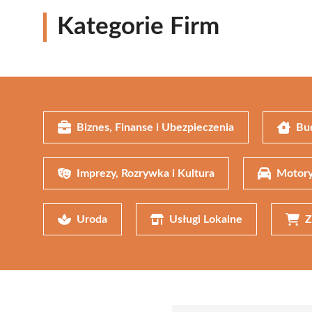
Kategorie Firm
Biznes, Finanse i Ubezpieczenia
Bu
Imprezy, Rozrywka i Kultura
Motory
Uroda
Usługi Lokalne
Z