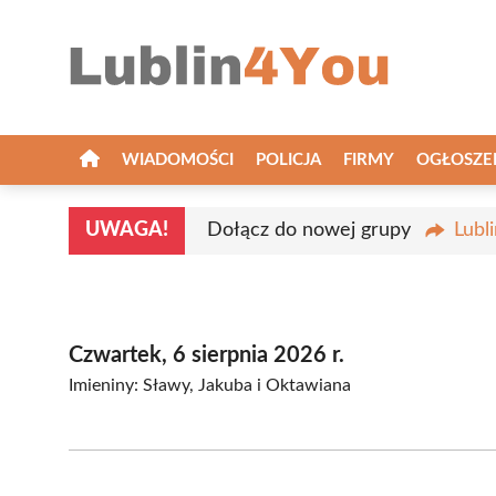
Przejdź
do
treści
WIADOMOŚCI
POLICJA
FIRMY
OGŁOSZE
UWAGA!
Dołącz do nowej grupy
Lubl
Czwartek, 6 sierpnia 2026 r.
Imieniny: Sławy, Jakuba i Oktawiana