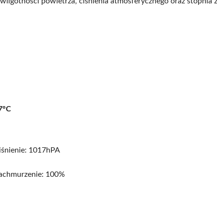
wilgotności powietrza, ciśnienia atmosferycznego oraz stopnia 
7°C
iśnienie: 1017hPA
achmurzenie: 100%