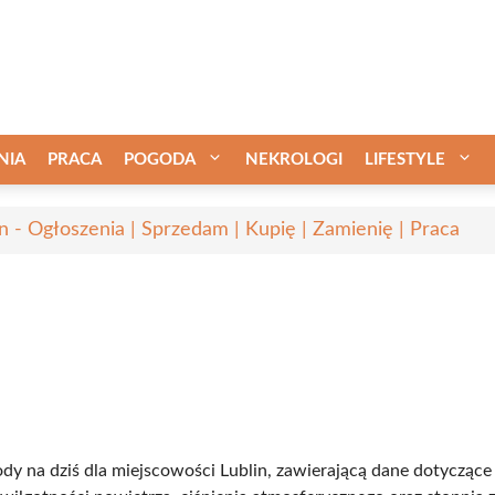
NIA
PRACA
POGODA
NEKROLOGI
LIFESTYLE
in - Ogłoszenia | Sprzedam | Kupię | Zamienię | Praca
dy na dziś dla miejscowości Lublin, zawierającą dane dotyczące