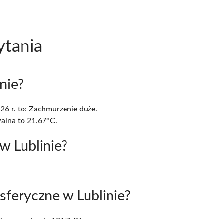
ytania
inie?
6 r. to: Zachmurzenie duże.
alna to 21.67°C.
 w Lublinie?
.
mosferyczne w Lublinie?