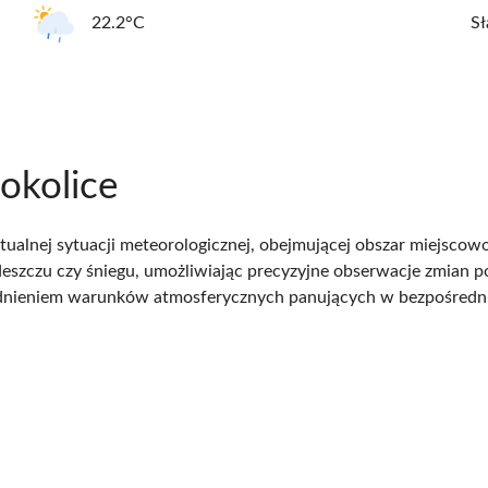
22.2°C
Sł
okolice
alnej sytuacji meteorologicznej, obejmującej obszar miejscowo
 deszczu czy śniegu, umożliwiając precyzyjne obserwacje zmian
ędnieniem warunków atmosferycznych panujących w bezpośredn