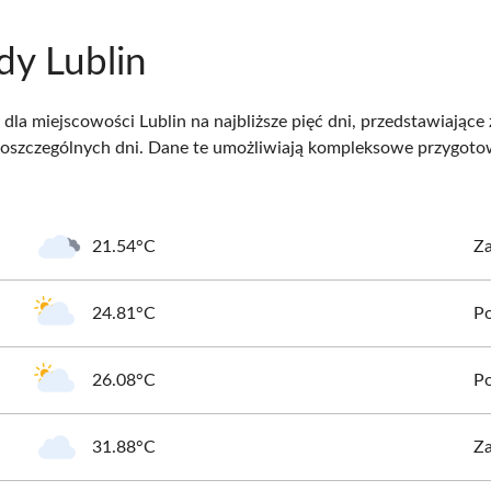
y Lublin
dla miejscowości Lublin na najbliższe pięć dni, przedstawiając
oszczególnych dni. Dane te umożliwiają kompleksowe przygot
21.54°C
Z
24.81°C
P
26.08°C
P
31.88°C
Z