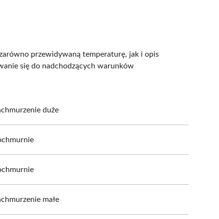
e zarówno przewidywaną temperaturę, jak i opis
owanie się do nadchodzących warunków
achmurzenie duże
ochmurnie
ochmurnie
achmurzenie małe