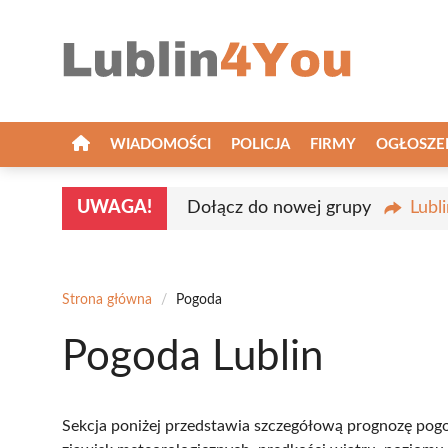
Przejdź
do
treści
WIADOMOŚCI
POLICJA
FIRMY
OGŁOSZE
UWAGA!
Dołącz do nowej grupy
Lubl
Strona główna
/
Pogoda
Pogoda Lublin
Sekcja poniżej przedstawia szczegółową prognozę pogo