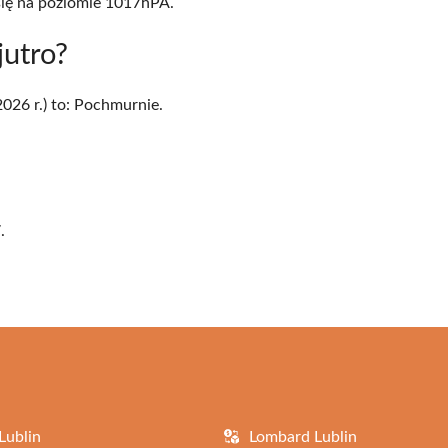
się na poziomie 1017hPA.
jutro?
26 r.) to: Pochmurnie.
.
Lublin
Lombard Lublin