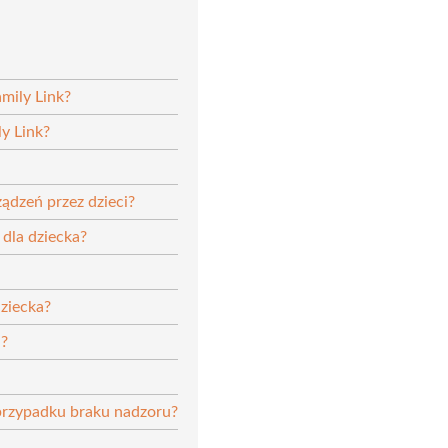
mily Link?
ly Link?
ądzeń przez dzieci?
 dla dziecka?
dziecka?
a?
przypadku braku nadzoru?