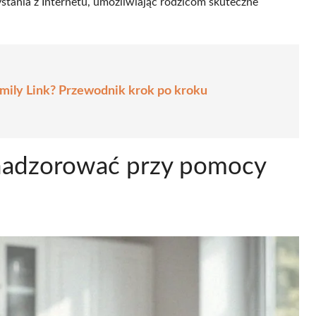
stania z Internetu, umożliwiając rodzicom skuteczne
amily Link? Przewodnik krok po kroku
 nadzorować przy pomocy