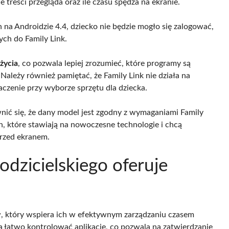
e treści przegląda oraz ile czasu spędza na ekranie.
 na Androidzie 4.4, dziecko nie będzie mogło się zalogować,
ych do Family Link.
życia
, co pozwala lepiej zrozumieć, które programy są
ależy również pamiętać, że Family Link nie działa na
czenie przy wyborze sprzętu dla dziecka.
nić się, że dany model jest zgodny z wymaganiami Family
in, które stawiają na nowoczesne technologie i chcą
przed ekranem.
odzicielskiego oferuje
w, który wspiera ich w efektywnym zarządzaniu czasem
na łatwo kontrolować aplikacje, co pozwala na zatwierdzanie