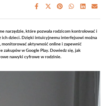
Share
Share
Share
Share
Share
Share
on
on
on
on
on
on
Facebook
X
Pinterest
WhatsApp
LinkedIn
Email
(Twitter)
ne narzędzie, które pozwala rodzicom kontrolować i
 ich dzieci. Dzięki intuicyjnemu interfejsowi można
ń, monitorować aktywność online i zapewnić
e zakupów w Google Play. Dowiedz się, jak
drowe nawyki cyfrowe w rodzinie.