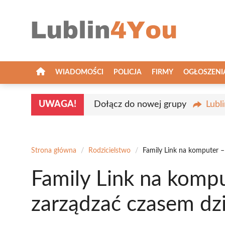
Przejdź
do
treści
WIADOMOŚCI
POLICJA
FIRMY
OGŁOSZENI
UWAGA!
Dołącz do nowej grupy
Lubl
Strona główna
/
Rodzicielstwo
/
Family Link na komputer – 
Family Link na kompu
zarządzać czasem dzi