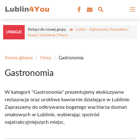
Przejdź
M
do
treści
Dołącz do nowej grupy
Lublin - Ogłoszenia | Sprzedam |
UWAGA!
Kupię | Zamienię | Praca
Strona główna
/
Firmy
/
Gastronomia
Gastronomia
W kategorii "Gastronomia" prezentujemy ekskluzywne
restauracje oraz urokliwe kawiarnie działające w Lublinie.
Zapraszamy do odkrywania bogatego wachlarza doznań
smakowych w Lublinie, wybierając spośród
najatrakcyjniejszych miejsc.