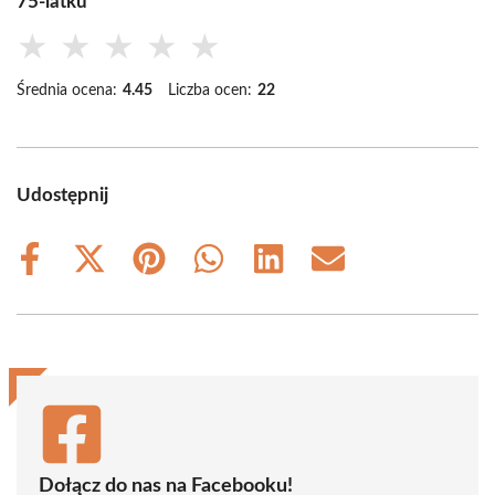
75-latku
★
★
★
★
★
Średnia ocena:
4.45
Liczba ocen:
22
Udostępnij
Share
Share
Share
Share
Share
Share
on
on
on
on
on
on
Facebook
X
Pinterest
WhatsApp
LinkedIn
Email
(Twitter)
Dołącz do nas na Facebooku!