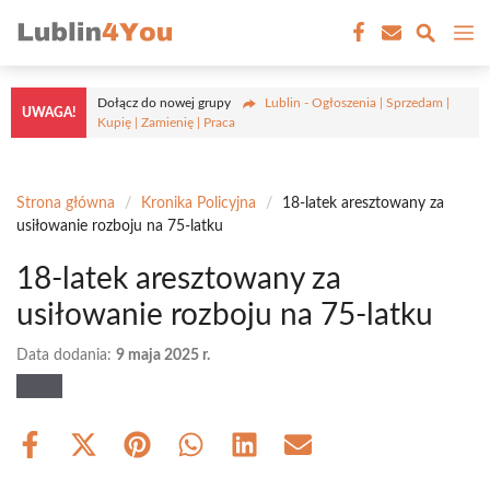
Przejdź
M
do
treści
Dołącz do nowej grupy
Lublin - Ogłoszenia | Sprzedam |
UWAGA!
Kupię | Zamienię | Praca
Strona główna
/
Kronika Policyjna
/
18-latek aresztowany za
usiłowanie rozboju na 75-latku
18-latek aresztowany za
usiłowanie rozboju na 75-latku
Data dodania:
9 maja 2025 r.
Share
Share
Share
Share
Share
Share
on
on
on
on
on
on
Facebook
X
Pinterest
WhatsApp
LinkedIn
Email