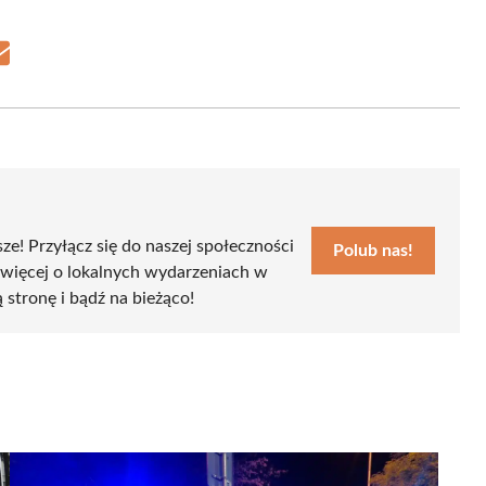
Share
on
Email
sze! Przyłącz się do naszej społeczności
Polub nas!
 więcej o lokalnych wydarzeniach w
ą stronę i bądź na bieżąco!