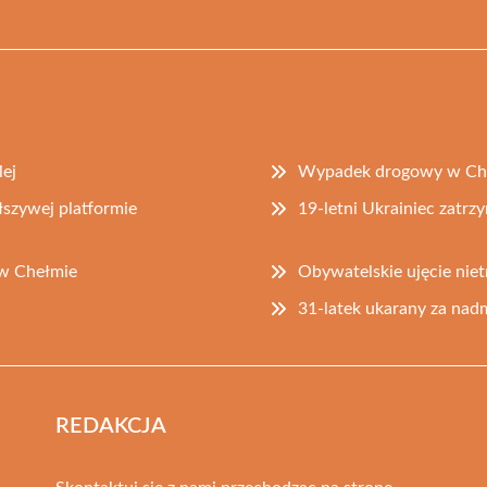
lej
Wypadek drogowy w Chrz
ałszywej platformie
19-letni Ukrainiec zatr
 w Chełmie
Obywatelskie ujęcie nie
31-latek ukarany za nadm
REDAKCJA