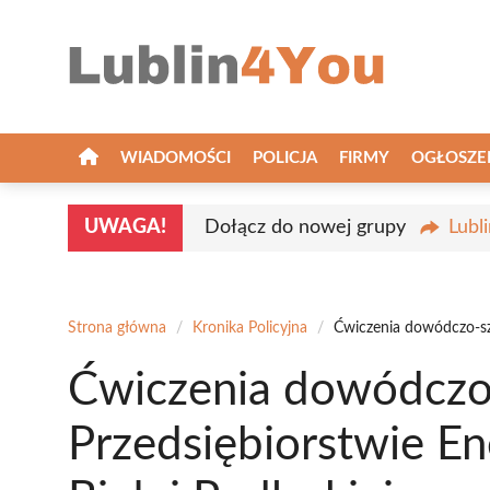
Przejdź
do
treści
WIADOMOŚCI
POLICJA
FIRMY
OGŁOSZE
UWAGA!
Dołącz do nowej grupy
Lubl
Strona główna
/
Kronika Policyjna
/
Ćwiczenia dowódczo-szt
Ćwiczenia dowódcz
Przedsiębiorstwie En