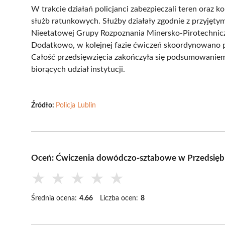
W trakcie działań policjanci zabezpieczali teren oraz 
służb ratunkowych. Służby działały zgodnie z przyjętym
Nieetatowej Grupy Rozpoznania Minersko-Pirotechniczn
Dodatkowo, w kolejnej fazie ćwiczeń skoordynowano p
Całość przedsięwzięcia zakończyła się podsumowaniem,
biorących udział instytucji.
Źródło:
Policja Lublin
Oceń: Ćwiczenia dowódczo-sztabowe w Przedsiębior
★
★
★
★
★
Średnia ocena:
4.66
Liczba ocen:
8