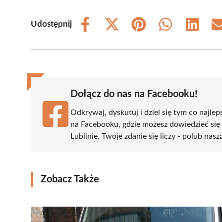
Udostępnij
Share
Share
Share
Share
Share
on
on
on
on
on
Facebook
X
Pinterest
WhatsApp
LinkedIn
(Twitter)
Dołącz do nas na Facebooku!
Odkrywaj, dyskutuj i dziel się tym co najlep
na Facebooku, gdzie możesz dowiedzieć się
Lublinie. Twoje zdanie się liczy - polub nasz
Zobacz Także