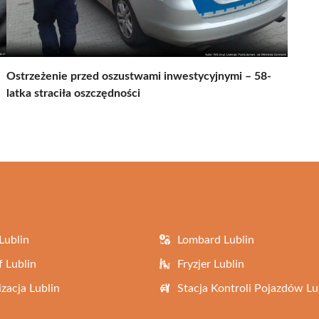
Ostrzeżenie przed oszustwami inwestycyjnymi – 58-
latka straciła oszczędności
Lublin
Lombard Lublin
f Lublin
Fryzjer Lublin
zacja Lublin
Stacja Kontroli Pojazdów Lu