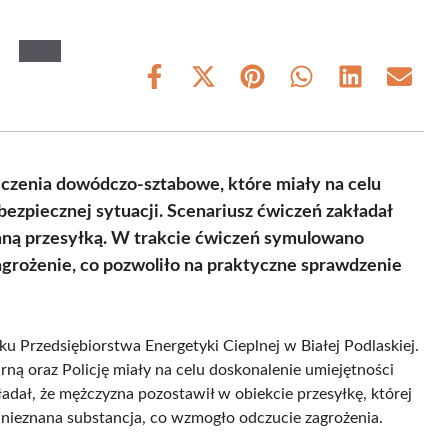
Share
Share
Share
Share
Share
Share
on
on
on
on
on
on
Facebook
X
Pinterest
WhatsApp
LinkedIn
Email
(Twitter)
iczenia dowódczo-sztabowe, które miały na celu
bezpiecznej sytuacji. Scenariusz ćwiczeń zakładał
aną przesyłką. W trakcie ćwiczeń symulowano
grożenie, co pozwoliło na praktyczne sprawdzenie
 Przedsiębiorstwa Energetyki Cieplnej w Białej Podlaskiej.
ą oraz Policję miały na celu doskonalenie umiejętności
dał, że mężczyzna pozostawił w obiekcie przesyłkę, której
j nieznana substancja, co wzmogło odczucie zagrożenia.