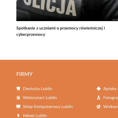
Spotkanie z uczniami o przemocy rówieśniczej i
cyberprzemocy
FIRMY
Dentysta Lublin
Apteka 
Weterynarz Lublin
Fotogra
Sklep Komputerowy Lublin
Wulkani
Kebab Lublin