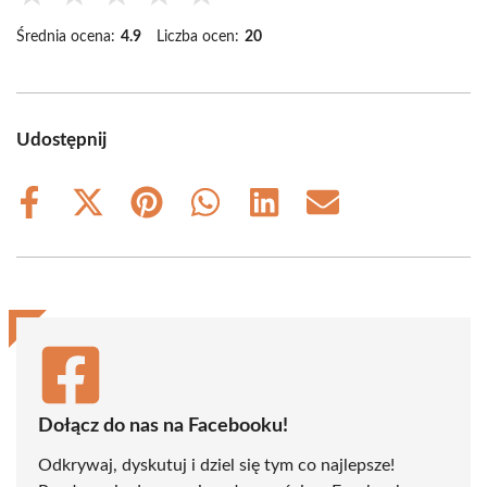
Średnia ocena:
4.9
Liczba ocen:
20
Udostępnij
Share
Share
Share
Share
Share
Share
on
on
on
on
on
on
Facebook
X
Pinterest
WhatsApp
LinkedIn
Email
(Twitter)
Dołącz do nas na Facebooku!
Odkrywaj, dyskutuj i dziel się tym co najlepsze!