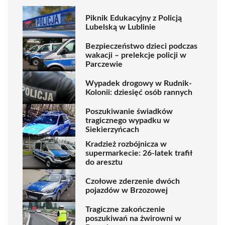
Piknik Edukacyjny z Policją
Lubelską w Lublinie
Bezpieczeństwo dzieci podczas
wakacji – prelekcje policji w
Parczewie
Wypadek drogowy w Rudnik-
Kolonii: dziesięć osób rannych
Poszukiwanie świadków
tragicznego wypadku w
Siekierzyńcach
Kradzież rozbójnicza w
supermarkecie: 26-latek trafił
do aresztu
Czołowe zderzenie dwóch
pojazdów w Brzozowej
Tragiczne zakończenie
poszukiwań na żwirowni w