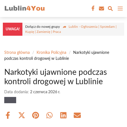
Przejdź
M
do
treści
Dołącz do nowej grupy
Lublin - Ogłoszenia | Sprzedam |
UWAGA!
Kupię | Zamienię | Praca
Strona główna
/
Kronika Policyjna
/
Narkotyki ujawnione
podczas kontroli drogowej w Lublinie
Narkotyki ujawnione podczas
kontroli drogowej w Lublinie
Data dodania:
2 czerwca 2026 r.
Share
Share
Share
Share
Share
Share
on
on
on
on
on
on
Facebook
X
Pinterest
WhatsApp
LinkedIn
Email