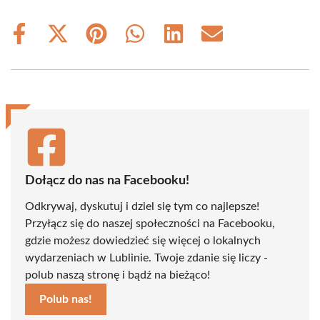
Share
Share
Share
Share
Share
Share
on
on
on
on
on
on
Facebook
X
Pinterest
WhatsApp
LinkedIn
Email
(Twitter)
Dołącz do nas na Facebooku!
Odkrywaj, dyskutuj i dziel się tym co najlepsze!
Przyłącz się do naszej społeczności na Facebooku,
gdzie możesz dowiedzieć się więcej o lokalnych
wydarzeniach w Lublinie. Twoje zdanie się liczy -
polub naszą stronę i bądź na bieżąco!
Polub nas!