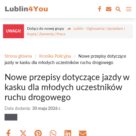
Przejdź
M
do
treści
Dołącz do nowej grupy
Lublin - Ogłoszenia | Sprzedam |
UWAGA!
Kupię | Zamienię | Praca
Strona główna
/
Kronika Policyjna
/
Nowe przepisy dotyczące
jazdy w kasku dla młodych uczestników ruchu drogowego
Nowe przepisy dotyczące jazdy w
kasku dla młodych uczestników
ruchu drogowego
Data dodania:
30 maja 2026 r.
Share
Share
Share
Share
Share
Share