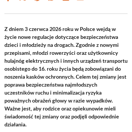
on
on
on
on
on
on
Facebook
X
Pinterest
WhatsApp
LinkedIn
Email
(Twitter)
Z dniem 3 czerwca 2026 roku w Polsce wejdą w
życie nowe regulacje dotyczące bezpieczeństwa
dzieci i młodzieży na drogach. Zgodnie z nowymi
przepisami, młodzi rowerzyści oraz użytkownicy
hulajnóg elektrycznych i innych urządzeń transportu
osobistego do 16. roku życia będą zobowiązani do
noszenia kasków ochronnych. Celem tej zmiany jest
poprawa bezpieczeństwa najmłodszych
uczestników ruchu i minimalizacja ryzyka
poważnych obrażeń głowy w razie wypadków.
Ważne jest, aby rodzice oraz opiekunowie mieli
świadomość tej zmiany oraz podjęli odpowiednie
działania.