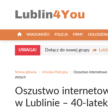
Przejdź
do
treści
WIADOMOŚCI
POLICJA
FIRMY
OGŁOSZENI
UWAGA!
Dołącz do nowej grupy
Lubl
Strona główna
/
Kronika Policyjna
/
Oszustwo internetowe n
złotych
Oszustwo interneto
w Lublinie – 40-latek