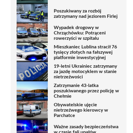
Poszukiwany za rozbój
zatrzymany nad jeziorem Firlej
Wypadek drogowy w
Chrząchówku: Potrąceni
rowerzyści w szpitalu
Mieszkaniec Lublina stracił 76
tysięcy złotych na fałszywej
platformie inwestycyjnej
19-letni Ukrainiec zatrzymany
za jazdę motocyklem w stanie
nietrzeźwości
Zatrzymanie 43-latka
poszukiwanego przez policję w
Chełmie
Obywatelskie ujęcie
nietrzeźwego kierowcy w
Parchatce
Ważne zasady bezpieczeństwa
w czasie fali upałów