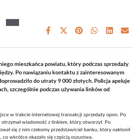
Share
Share
Share
Share
Share
Share
on
on
on
on
on
on
Facebook
X
Pinterest
WhatsApp
LinkedIn
Email
(Twitter)
niego mieszkańca powiatu, który podczas sprzedaży
iędzy. Po nawiązaniu kontaktu z zainteresowanym
oprowadziło do utraty 9 000 złotych. Policja apeluje
ch, szczególnie podczas używania linków od
jsce w trakcie internetowej transakcji sprzedaży opon. Po
otrzymał wiadomość z linkiem, który otworzył. Po
wał się z nim rzekomy przedstawiciel banku, który nakłonił
, co wkrótce okazało się częścią oszustwa.