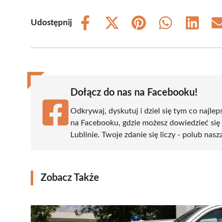
Udostępnij
Share
Share
Share
Share
Share
on
on
on
on
on
Facebook
X
Pinterest
WhatsApp
LinkedIn
(Twitter)
Dołącz do nas na Facebooku!
Odkrywaj, dyskutuj i dziel się tym co najlep
na Facebooku, gdzie możesz dowiedzieć się
Lublinie. Twoje zdanie się liczy - polub nasz
Zobacz Także