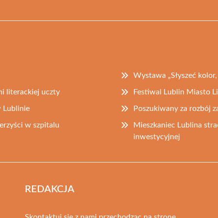
Wystawa „Słyszeć kolor, 
i literackiej uczty
Festiwal Lublin Miasto
Lublinie
Poszukiwany za rozbój za
zyści w szpitalu
Mieszkaniec Lublina strac
inwestycyjnej
REDAKCJA
Skontaktuj się z nami przechodząc na stronę