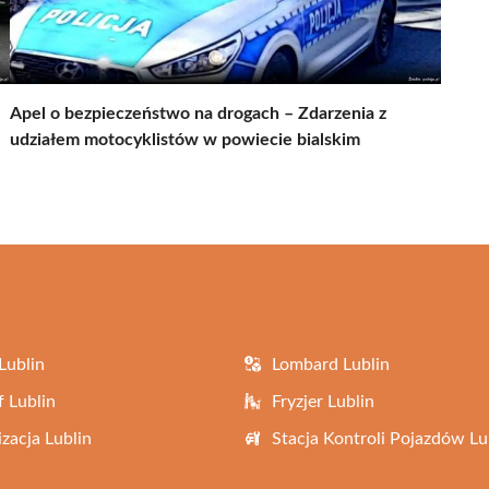
Apel o bezpieczeństwo na drogach – Zdarzenia z
udziałem motocyklistów w powiecie bialskim
Lublin
Lombard Lublin
f Lublin
Fryzjer Lublin
zacja Lublin
Stacja Kontroli Pojazdów Lu