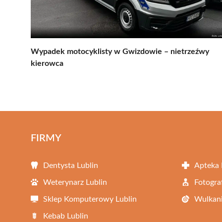
Wypadek motocyklisty w Gwizdowie – nietrzeźwy
kierowca
FIRMY
Dentysta Lublin
Apteka 
Weterynarz Lublin
Fotogra
Sklep Komputerowy Lublin
Wulkani
Kebab Lublin