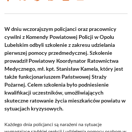
on
on
on
on
on
on
Facebook
X
Pinterest
WhatsApp
LinkedIn
Email
(Twitter)
W dniu wczorajszym policjanci oraz pracownicy
cywilni z Komendy Powiatowej Policji w Opolu
Lubelskim odbyli szkolenie z zakresu udzielania
pierwszej pomocy przedmedycznej. Szkolenie
prowadził Powiatowy Koordynator Ratownictwa
Medycznego, mł. kpt. Stanisław Kamela, który jest
także funkcjonariuszem Państwowej Straży
Pożarnej. Celem szkolenia było podniesienie
kwalifikacji uczestników, umożliwiających
skuteczne ratowanie życia mieszkańców powiatu w
sytuacjach kryzysowych.
Każdego dnia policjanci są narażeni na sytuacje
wymagające szybkiej reakcji i udzielenia pomocy osobom w