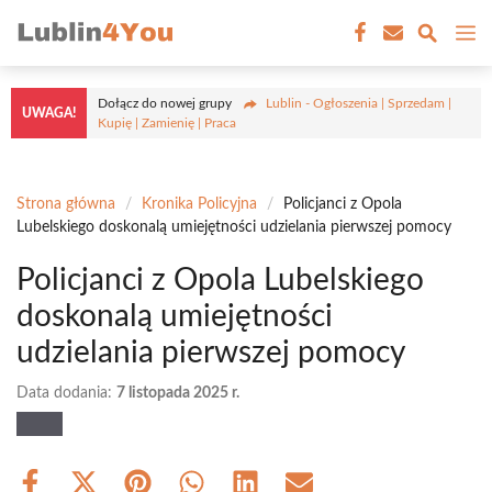
Przejdź
M
do
treści
Dołącz do nowej grupy
Lublin - Ogłoszenia | Sprzedam |
UWAGA!
Kupię | Zamienię | Praca
Strona główna
/
Kronika Policyjna
/
Policjanci z Opola
Lubelskiego doskonalą umiejętności udzielania pierwszej pomocy
Policjanci z Opola Lubelskiego
doskonalą umiejętności
udzielania pierwszej pomocy
Data dodania:
7 listopada 2025 r.
Share
Share
Share
Share
Share
Share