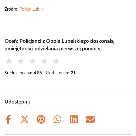
Źródło:
Policja Lublin
Oceń: Policjanci z Opola Lubelskiego doskonalą
umiejętności udzielania pierwszej pomocy
★
★
★
★
★
Średnia ocena:
4.85
Liczba ocen:
21
Udostępnij
Share
Share
Share
Share
Share
Share
on
on
on
on
on
on
Facebook
X
Pinterest
WhatsApp
LinkedIn
Email
(Twitter)