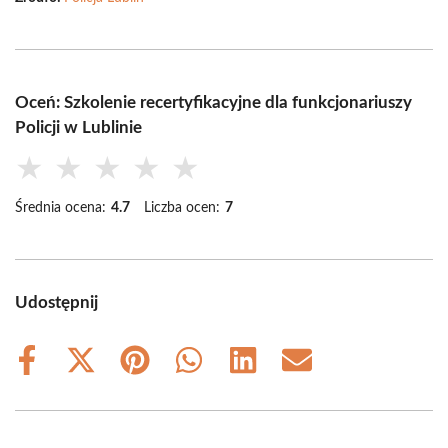
Oceń: Szkolenie recertyfikacyjne dla funkcjonariuszy
Policji w Lublinie
★
★
★
★
★
Średnia ocena:
4.7
Liczba ocen:
7
Udostępnij
Share
Share
Share
Share
Share
Share
on
on
on
on
on
on
Facebook
X
Pinterest
WhatsApp
LinkedIn
Email
(Twitter)