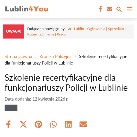
Przejdź
M
do
treści
Dołącz do nowej grupy
Lublin - Ogłoszenia | Sprzedam |
UWAGA!
Kupię | Zamienię | Praca
Strona główna
/
Kronika Policyjna
/
Szkolenie recertyfikacyjne
dla funkcjonariuszy Policji w Lublinie
Szkolenie recertyfikacyjne dla
funkcjonariuszy Policji w Lublinie
Data dodania:
12 kwietnia 2026 r.
Share
Share
Share
Share
Share
Share
on
on
on
on
on
on
Facebook
X
Pinterest
WhatsApp
LinkedIn
Email