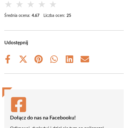
★
★
★
★
★
Średnia ocena:
4.67
Liczba ocen:
25
Udostępnij
Share
Share
Share
Share
Share
Share
on
on
on
on
on
on
Facebook
X
Pinterest
WhatsApp
LinkedIn
Email
(Twitter)
Dołącz do nas na Facebooku!