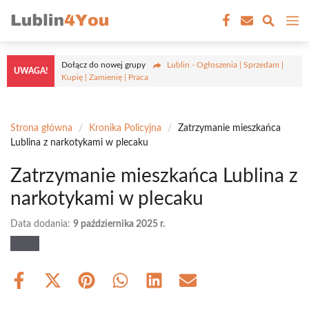
Przejdź
M
do
treści
Dołącz do nowej grupy
Lublin - Ogłoszenia | Sprzedam |
UWAGA!
Kupię | Zamienię | Praca
Strona główna
/
Kronika Policyjna
/
Zatrzymanie mieszkańca
Lublina z narkotykami w plecaku
Zatrzymanie mieszkańca Lublina z
narkotykami w plecaku
Data dodania:
9 października 2025 r.
Share
Share
Share
Share
Share
Share
on
on
on
on
on
on
Facebook
X
Pinterest
WhatsApp
LinkedIn
Email