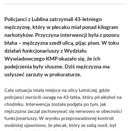
(Twitter)
Policjanci z Lublina zatrzymali 43-letniego
mężczyznę, który w plecaku miał ponad kilogram
narkotyków. Przyczyna interwencji była z pozoru
błaha – mężczyzna szedł ulicą, pijąc piwo. W toku
działań funkcjonariuszy z Wydziału
Wywiadowczego KMP okazało się, że ich
podejrzenia były słuszne. Dziś mężczyzna ma
usłyszeć zarzuty w prokuraturze.
Cała sytuacja miała miejsce na ulicy Lotniczej, gdzie
policjanci zwrócili uwagę na 43-latka, który pił alkohol na
chodniku. Interwencja została podjęta po tym, jak
mężczyzna zaczął zachowywać się nerwowo w obecności
funkcjonariuszy. W wyniku przeprowadzonej kontroli
osobistej ujawniono, że plecak, który ze sobą nosił, był