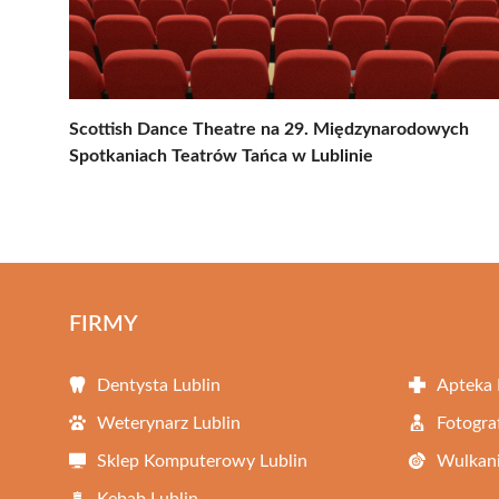
Scottish Dance Theatre na 29. Międzynarodowych
Spotkaniach Teatrów Tańca w Lublinie
FIRMY
Dentysta Lublin
Apteka 
Weterynarz Lublin
Fotogra
Sklep Komputerowy Lublin
Wulkani
Kebab Lublin