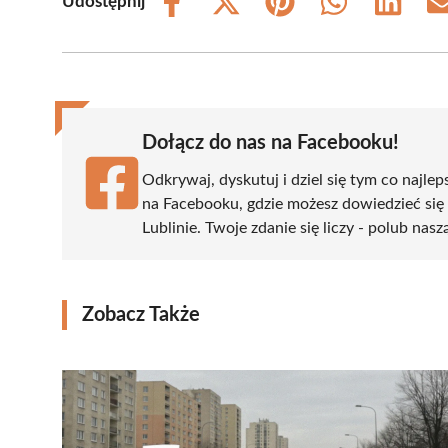
Udostępnij
Share
Share
Share
Share
Share
on
on
on
on
on
Facebook
X
Pinterest
WhatsApp
LinkedIn
(Twitter)
Dołącz do nas na Facebooku!
Odkrywaj, dyskutuj i dziel się tym co najlep
na Facebooku, gdzie możesz dowiedzieć się
Lublinie. Twoje zdanie się liczy - polub nasz
Zobacz Także