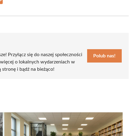
Share
on
Email
sze! Przyłącz się do naszej społeczności
Polub nas!
 więcej o lokalnych wydarzeniach w
ą stronę i bądź na bieżąco!