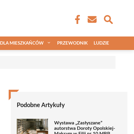
DLA MIESZKAŃCÓW
PRZEWODNIK
LUDZIE
Podobne Artykuły
Wystawa „Zasłyszane”
autorstwa Doroty Opolskiej-
Maksym w Filii nr 10 MBP