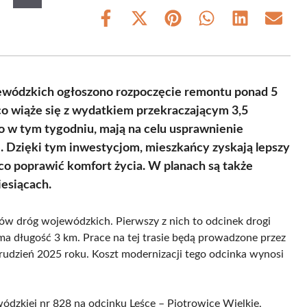
Share
Share
Share
Share
Share
Share
on
on
on
on
on
on
Facebook
X
Pinterest
WhatsApp
LinkedIn
Email
(Twitter)
wódzkich ogłoszono rozpoczęcie remontu ponad 5
co wiąże się z wydatkiem przekraczającym 3,5
 w tym tygodniu, mają na celu usprawnienie
e. Dzięki tym inwestycjom, mieszkańcy zyskają lepszy
ąco poprawić komfort życia. W planach są także
esiącach.
w dróg wojewódzkich. Pierwszy z nich to odcinek drogi
a długość 3 km. Prace na tej trasie będą prowadzone przez
rudzień 2025 roku. Koszt modernizacji tego odcinka wynosi
ódzkiej nr 828 na odcinku Leśce – Piotrowice Wielkie,