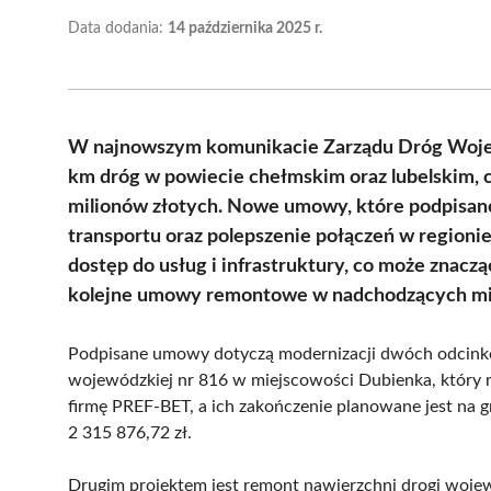
Data dodania:
14 października 2025 r.
W najnowszym komunikacie Zarządu Dróg Woje
km dróg w powiecie chełmskim oraz lubelskim, 
milionów złotych. Nowe umowy, które podpisano
transportu oraz polepszenie połączeń w regioni
dostęp do usług i infrastruktury, co może znacz
kolejne umowy remontowe w nadchodzących mi
Podpisane umowy dotyczą modernizacji dwóch odcinkó
wojewódzkiej nr 816 w miejscowości Dubienka, który m
firmę PREF-BET, a ich zakończenie planowane jest na g
2 315 876,72 zł.
Drugim projektem jest remont nawierzchni drogi wojew