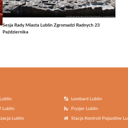
Sesja Rady Miasta Lublin Zgromadzi Radnych 23
Października
Lublin
Lombard Lublin
f Lublin
Fryzjer Lublin
zacja Lublin
Stacja Kontroli Pojazdów Lu