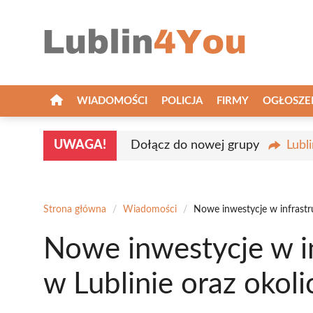
Przejdź
do
treści
WIADOMOŚCI
POLICJA
FIRMY
OGŁOSZE
UWAGA!
Dołącz do nowej grupy
Lubl
Strona główna
/
Wiadomości
/
Nowe inwestycje w infrastr
Nowe inwestycje w i
w Lublinie oraz okoli