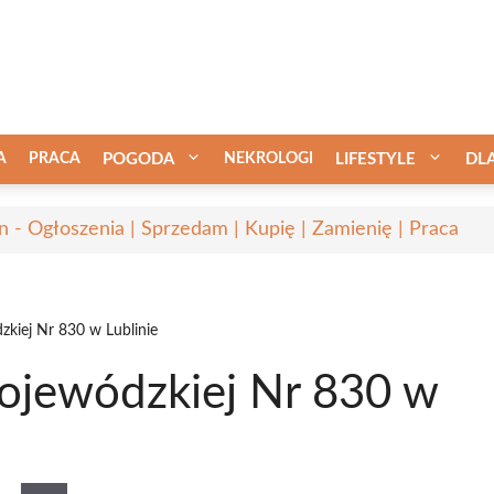
A
PRACA
POGODA
NEKROLOGI
LIFESTYLE
DL
in - Ogłoszenia | Sprzedam | Kupię | Zamienię | Praca
iej Nr 830 w Lublinie
jewódzkiej Nr 830 w