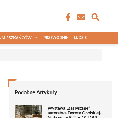
A MIESZKAŃCÓW
PRZEWODNIK
LUDZIE
Podobne Artykuły
Wystawa „Zasłyszane”
autorstwa Doroty Opolskiej-
Maksym w Filii nr 10 MBP