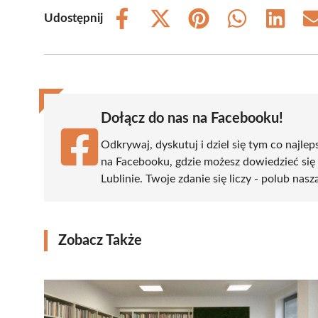
Udostępnij
Share
Share
Share
Share
Share
on
on
on
on
on
Facebook
X
Pinterest
WhatsApp
LinkedIn
(Twitter)
Dołącz do nas na Facebooku!
Odkrywaj, dyskutuj i dziel się tym co najlep
na Facebooku, gdzie możesz dowiedzieć się
Lublinie. Twoje zdanie się liczy - polub nasz
Zobacz Także