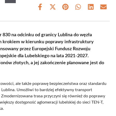
Share
Share
Share
Share
Share
Share
on
on
on
on
on
on
Facebook
X
Pinterest
WhatsApp
LinkedIn
Email
(Twitter)
 830 na odcinku od granicy Lublina do węzła
ym krokiem w kierunku poprawy infrastruktury
nansowany przez Europejski Fundusz Rozwoju
ejskie dla Lubelskiego na lata 2021-2027.
onów złotych, a jej zakończenie planowane jest do
stowości, ale także poprawę bezpieczeństwa oraz standardu
Lublina. Umożliwi to bardziej efektywny transport
o. Zmodernizowana trasa przyczyni się również do poprawy
ększy dostępność aglomeracji lubelskiej do sieci TEN-T,
ka.