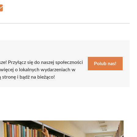
Share
on
Email
sze! Przyłącz się do naszej społeczności
Polub nas!
 więcej o lokalnych wydarzeniach w
ą stronę i bądź na bieżąco!