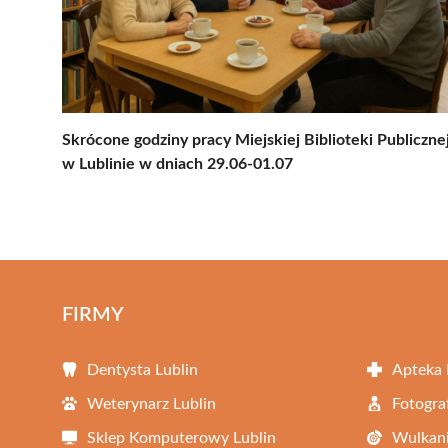
Skrócone godziny pracy Miejskiej Biblioteki Publiczne
w Lublinie w dniach 29.06-01.07
FIRMY
Dentysta Lublin
Apteka 
Weterynarz Lublin
Fotogra
Sklep Komputerowy Lublin
Wulkani