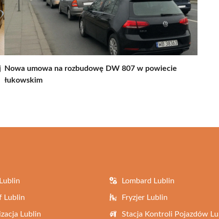
j
Nowa umowa na rozbudowę DW 807 w powiecie
łukowskim
Lublin
Lombard Lublin
f Lublin
Fryzjer Lublin
zacja Lublin
Stacja Kontroli Pojazdów Lu