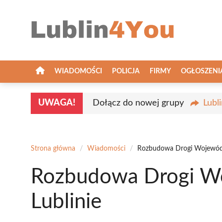
Przejdź
do
treści
WIADOMOŚCI
POLICJA
FIRMY
OGŁOSZENI
UWAGA!
Dołącz do nowej grupy
Lubl
Strona główna
/
Wiadomości
/
Rozbudowa Drogi Wojewódzk
Rozbudowa Drogi Wo
Lublinie