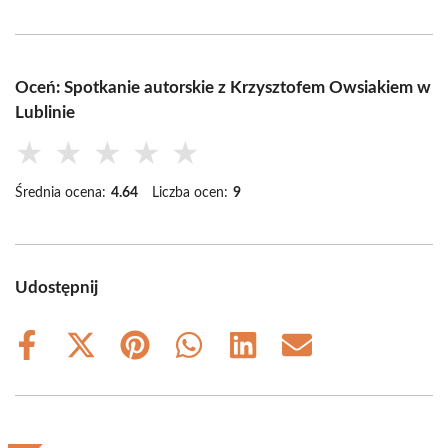
Oceń: Spotkanie autorskie z Krzysztofem Owsiakiem w
Lublinie
★
★
★
★
★
Średnia ocena:
4.64
Liczba ocen:
9
Udostępnij
Share
Share
Share
Share
Share
Share
on
on
on
on
on
on
Facebook
X
Pinterest
WhatsApp
LinkedIn
Email
(Twitter)