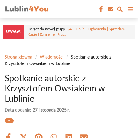
Przejdź
M
do
treści
Dołącz do nowej grupy
Lublin - Ogłoszenia | Sprzedam |
UWAGA!
Kupię | Zamienię | Praca
Strona główna
/
Wiadomości
/
Spotkanie autorskie z
Krzysztofem Owsiakiem w Lublinie
Spotkanie autorskie z
Krzysztofem Owsiakiem w
Lublinie
Data dodania:
27 listopada 2025 r.