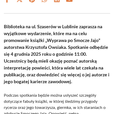
Share
Share
Share
Share
Share
Share
on
on
on
on
on
on
Facebook
X
Pinterest
WhatsApp
LinkedIn
Email
(Twitter)
Biblioteka na ul. Szaserów w Lublinie zaprasza na
wyjątkowe wydarzenie, które ma na celu
promowanie książki „Wyprawa po Smocze Jajo”
autorstwa Krzysztofa Owsiaka. Spotkanie odbędzie
się 4 grudnia 2025 roku o godzinie 11:00.
Uczestnicy będą mieli okazję poznać autorską
interpretację powieści, która wiele lat czekała na
publikację, oraz dowiedzieć się więcej o jej autorze i
jego bogatej karierze zawodowej.
Podczas spotkania będzie można usłyszeć szczegóły
dotyczące fabuły książki, w której śledzimy przygody
rycerza oraz jego towarzysza, giermka, w ich staraniach o
zdobycie Smoczego Jaja. Opowieść, pełna