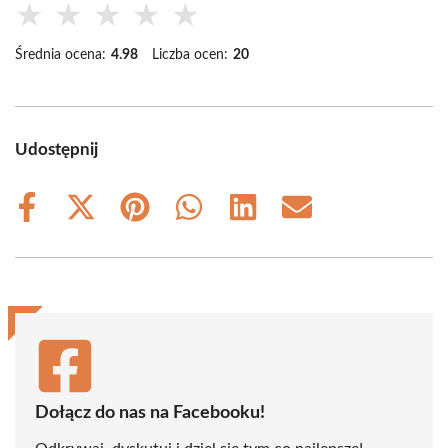
★
★
★
★
★
Średnia ocena:
4.98
Liczba ocen:
20
Udostępnij
Share
Share
Share
Share
Share
Share
on
on
on
on
on
on
Facebook
X
Pinterest
WhatsApp
LinkedIn
Email
(Twitter)
Dołącz do nas na Facebooku!