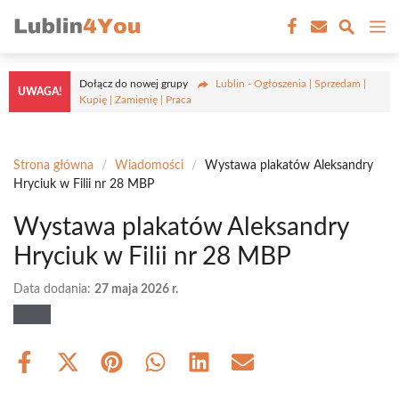
Przejdź
M
do
treści
Dołącz do nowej grupy
Lublin - Ogłoszenia | Sprzedam |
UWAGA!
Kupię | Zamienię | Praca
Strona główna
/
Wiadomości
/
Wystawa plakatów Aleksandry
Hryciuk w Filii nr 28 MBP
Wystawa plakatów Aleksandry
Hryciuk w Filii nr 28 MBP
Data dodania:
27 maja 2026 r.
Share
Share
Share
Share
Share
Share
on
on
on
on
on
on
Facebook
X
Pinterest
WhatsApp
LinkedIn
Email