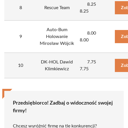
8.25
8
Rescue Team
Zob
8.25
Auto-Bum
8.00
9
Holowanie
Zob
8.00
Mirosław Wójcik
DK-HOL Dawid
7.75
10
Zob
Klimkiewicz
7.75
Przedsiębiorco! Zadbaj o widoczność swojej
firmy!
Chcesz wyróżnić firmę na tle konkurencji?