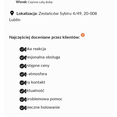
Wtorek:
Czynne całą dobę
Lokalizacja:
Zesłańców Sybiru 4/49, 20-008
Lublin
Najczęściej doceniane przez klientów:
szybka reakcja
profesjonalna obsługa
przystępne ceny
miła atmosfera
łatwy kontakt
punktualność
bezproblemowa pomoc
bezpieczne holowanie