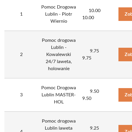
Pomoc Drogowa
10.00
1
Lublin - Piotr
Zob
10.00
Wiernio
Pomoc drogowa
Lublin -
9.75
2
Kowalewski
Zob
9.75
24/7 laweta,
holowanie
Pomoc Drogowa
9.50
3
Lublin MASTER-
Zob
9.50
HOL
Pomoc drogowa
Lublin laweta
9.25
4
Zob