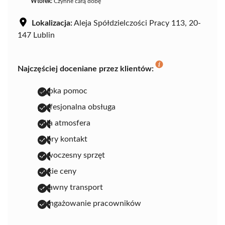
Wtorek:
Czynne całą dobę
Lokalizacja:
Aleja Spółdzielczości Pracy 113, 20-
147 Lublin
Najczęściej doceniane przez klientów:
szybka pomoc
profesjonalna obsługa
miła atmosfera
dobry kontakt
nowoczesny sprzęt
niskie ceny
sprawny transport
zaangażowanie pracowników