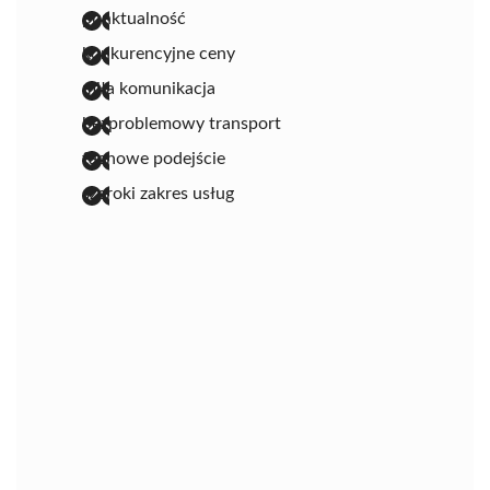
punktualność
konkurencyjne ceny
miła komunikacja
bezproblemowy transport
fachowe podejście
szeroki zakres usług