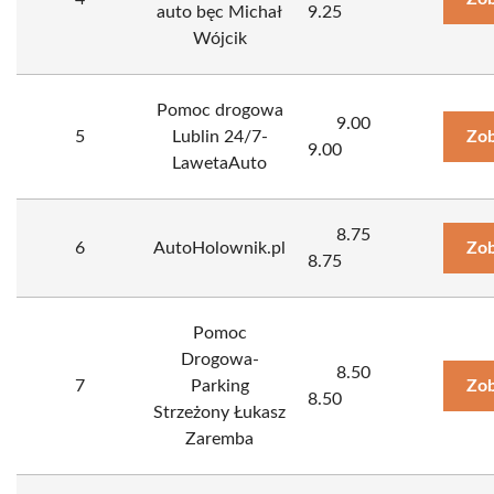
auto bęc Michał
9.25
Wójcik
Pomoc drogowa
9.00
5
Lublin 24/7-
Zob
9.00
LawetaAuto
8.75
6
AutoHolownik.pl
Zob
8.75
Pomoc
Drogowa-
8.50
7
Parking
Zob
8.50
Strzeżony Łukasz
Zaremba