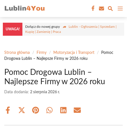
Przejdź
M
do
treści
Dołącz do nowej grupy
Lublin - Ogłoszenia | Sprzedam |
UWAGA!
Kupię | Zamienię | Praca
Strona główna
/
Firmy
/
Motoryzacja i Transport
/
Pomoc
Drogowa Lublin – Najlepsze Firmy w 2026 roku
Pomoc Drogowa Lublin –
Najlepsze Firmy w 2026 roku
Data dodania:
2 sierpnia 2026 r.
Share
Share
Share
Share
Share
Share
on
on
on
on
on
on
Facebook
X
Pinterest
WhatsApp
LinkedIn
Email
(Twitter)