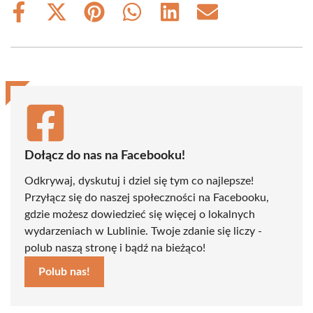
Share
Share
Share
Share
Share
Share
on
on
on
on
on
on
Facebook
X
Pinterest
WhatsApp
LinkedIn
Email
(Twitter)
Dołącz do nas na Facebooku!
Odkrywaj, dyskutuj i dziel się tym co najlepsze!
Przyłącz się do naszej społeczności na Facebooku,
gdzie możesz dowiedzieć się więcej o lokalnych
wydarzeniach w Lublinie. Twoje zdanie się liczy -
polub naszą stronę i bądź na bieżąco!
Polub nas!