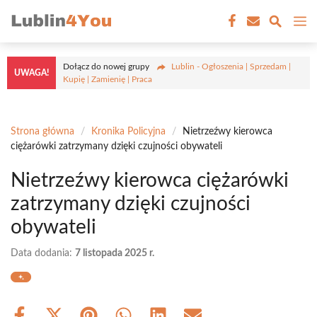
Przejdź
M
do
treści
Dołącz do nowej grupy
Lublin - Ogłoszenia | Sprzedam |
UWAGA!
Kupię | Zamienię | Praca
Strona główna
/
Kronika Policyjna
/
Nietrzeźwy kierowca
ciężarówki zatrzymany dzięki czujności obywateli
Nietrzeźwy kierowca ciężarówki
zatrzymany dzięki czujności
obywateli
Data dodania:
7 listopada 2025 r.