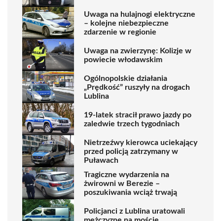
Uwaga na hulajnogi elektryczne
– kolejne niebezpieczne
zdarzenie w regionie
Uwaga na zwierzynę: Kolizje w
powiecie włodawskim
Ogólnopolskie działania
„Prędkość” ruszyły na drogach
Lublina
19-latek stracił prawo jazdy po
zaledwie trzech tygodniach
Nietrzeźwy kierowca uciekający
przed policją zatrzymany w
Puławach
Tragiczne wydarzenia na
żwirowni w Berezie –
poszukiwania wciąż trwają
Policjanci z Lublina uratowali
mężczyznę na moście