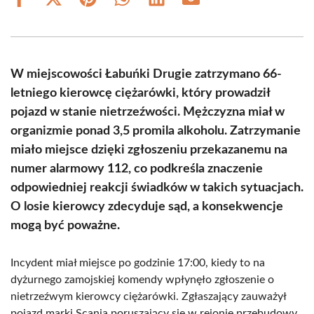
Share
Share
Share
Share
Share
Share
on
on
on
on
on
on
Facebook
X
Pinterest
WhatsApp
LinkedIn
Email
(Twitter)
W miejscowości Łabuńki Drugie zatrzymano 66-
letniego kierowcę ciężarówki, który prowadził
pojazd w stanie nietrzeźwości. Mężczyzna miał w
organizmie ponad 3,5 promila alkoholu. Zatrzymanie
miało miejsce dzięki zgłoszeniu przekazanemu na
numer alarmowy 112, co podkreśla znaczenie
odpowiedniej reakcji świadków w takich sytuacjach.
O losie kierowcy zdecyduje sąd, a konsekwencje
mogą być poważne.
Incydent miał miejsce po godzinie 17:00, kiedy to na
dyżurnego zamojskiej komendy wpłynęło zgłoszenie o
nietrzeźwym kierowcy ciężarówki. Zgłaszający zauważył
pojazd marki Scania poruszający się w rejonie przebudowy