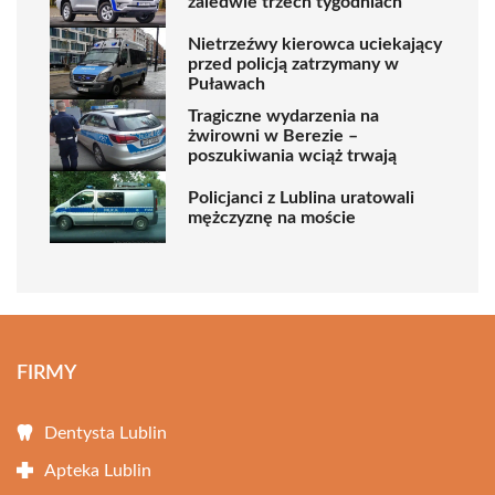
zaledwie trzech tygodniach
Nietrzeźwy kierowca uciekający
przed policją zatrzymany w
Puławach
Tragiczne wydarzenia na
żwirowni w Berezie –
poszukiwania wciąż trwają
Policjanci z Lublina uratowali
mężczyznę na moście
FIRMY
Dentysta Lublin
Apteka Lublin