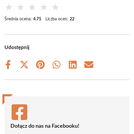
★
★
★
★
★
Średnia ocena:
4.75
Liczba ocen:
22
Udostępnij
Share
Share
Share
Share
Share
Share
on
on
on
on
on
on
Facebook
X
Pinterest
WhatsApp
LinkedIn
Email
(Twitter)
Dołącz do nas na Facebooku!