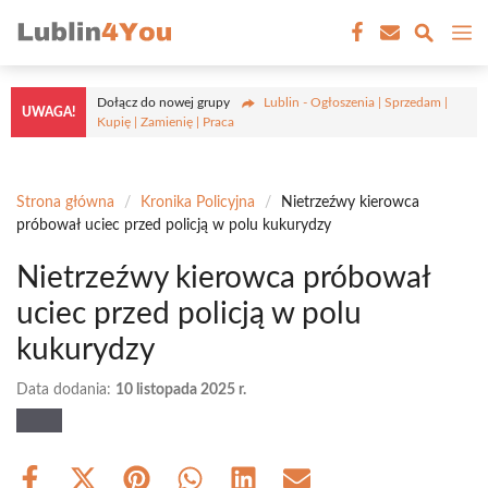
Przejdź
M
do
treści
Dołącz do nowej grupy
Lublin - Ogłoszenia | Sprzedam |
UWAGA!
Kupię | Zamienię | Praca
Strona główna
/
Kronika Policyjna
/
Nietrzeźwy kierowca
próbował uciec przed policją w polu kukurydzy
Nietrzeźwy kierowca próbował
uciec przed policją w polu
kukurydzy
Data dodania:
10 listopada 2025 r.
Share
Share
Share
Share
Share
Share