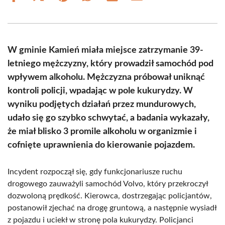
on
on
on
on
on
on
Facebook
X
Pinterest
WhatsApp
LinkedIn
Email
(Twitter)
W gminie Kamień miała miejsce zatrzymanie 39-
letniego mężczyzny, który prowadził samochód pod
wpływem alkoholu. Mężczyzna próbował uniknąć
kontroli policji, wpadając w pole kukurydzy. W
wyniku podjętych działań przez mundurowych,
udało się go szybko schwytać, a badania wykazały,
że miał blisko 3 promile alkoholu w organizmie i
cofnięte uprawnienia do kierowanie pojazdem.
Incydent rozpoczął się, gdy funkcjonariusze ruchu
drogowego zauważyli samochód Volvo, który przekroczył
dozwoloną prędkość. Kierowca, dostrzegając policjantów,
postanowił zjechać na drogę gruntową, a następnie wysiadł
z pojazdu i uciekł w stronę pola kukurydzy. Policjanci