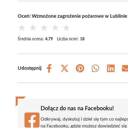
Oceń: Wzmożone zagrożenie pożarowe w Lublinie –
★
★
★
★
★
Średnia ocena:
4.79
Liczba ocen:
18
Udostępnij
Share
Share
Share
Share
Share
on
on
on
on
on
Facebook
X
Pinterest
WhatsApp
LinkedIn
(Twitter)
Dołącz do nas na Facebooku!
Odkrywaj, dyskutuj i dziel się tym co najlep
na Facebooku, gdzie możesz dowiedzieć się