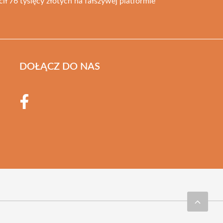
ił 76 tysięcy złotych na fałszywej platformie
DOŁĄCZ DO NAS