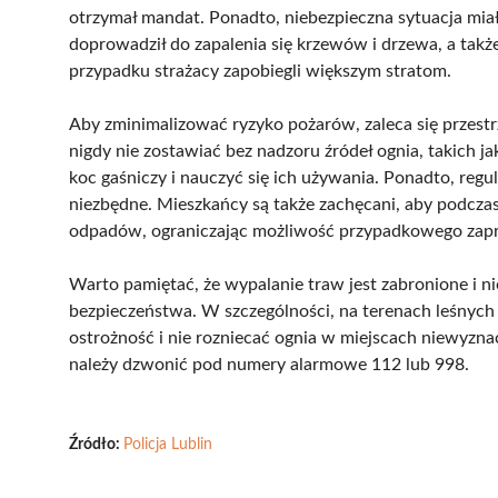
otrzymał mandat. Ponadto, niebezpieczna sytuacja miała
doprowadził do zapalenia się krzewów i drzewa, a tak
przypadku strażacy zapobiegli większym stratom.
Aby zminimalizować ryzyko pożarów, zaleca się przest
nigdy nie zostawiać bez nadzoru źródeł ognia, takich 
koc gaśniczy i nauczyć się ich używania. Ponadto, regu
niezbędne. Mieszkańcy są także zachęcani, aby podczas
odpadów, ograniczając możliwość przypadkowego zapró
Warto pamiętać, że wypalanie traw jest zabronione i 
bezpieczeństwa. W szczególności, na terenach leśnych
ostrożność i nie rozniecać ognia w miejscach niewyzn
należy dzwonić pod numery alarmowe 112 lub 998.
Źródło:
Policja Lublin