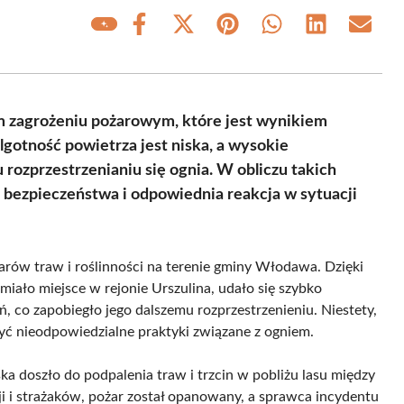
Share
Share
Share
Share
Share
Share
on
on
on
on
on
on
Facebook
X
Pinterest
WhatsApp
LinkedIn
Email
(Twitter)
m zagrożeniu pożarowym, które jest wynikiem
otność powietrza jest niska, a wysokie
rozprzestrzenianiu się ognia. W obliczu takich
d bezpieczeństwa i odpowiednia reakcja w sytuacji
żarów traw i roślinności na terenie gminy Włodawa. Dzięki
miało miejsce w rejonie Urszulina, udało się szybko
ń, co zapobiegło jego dalszemu rozprzestrzenieniu. Niestety,
yć nieodpowiedzialne praktyki związane z ogniem.
ka doszło do podpalenia traw i trzcin w pobliżu lasu między
ji i strażaków, pożar został opanowany, a sprawca incydentu