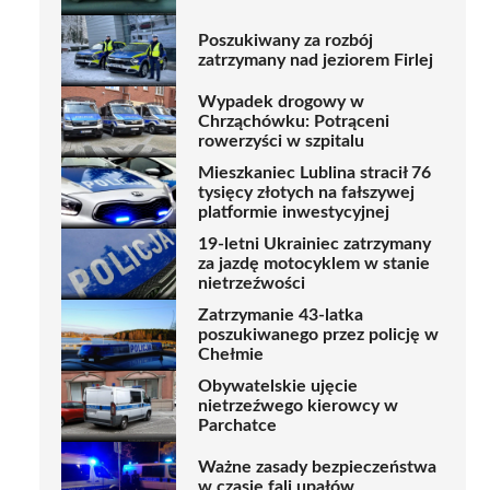
Poszukiwany za rozbój
zatrzymany nad jeziorem Firlej
Wypadek drogowy w
Chrząchówku: Potrąceni
rowerzyści w szpitalu
Mieszkaniec Lublina stracił 76
tysięcy złotych na fałszywej
platformie inwestycyjnej
19-letni Ukrainiec zatrzymany
za jazdę motocyklem w stanie
nietrzeźwości
Zatrzymanie 43-latka
poszukiwanego przez policję w
Chełmie
Obywatelskie ujęcie
nietrzeźwego kierowcy w
Parchatce
Ważne zasady bezpieczeństwa
w czasie fali upałów