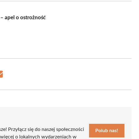
 apel o ostrożność
Share
on
Email
sze! Przyłącz się do naszej społeczności
Polub nas!
 więcej o lokalnych wydarzeniach w