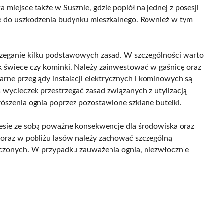
 miejsce także w Susznie, gdzie popiół na jednej z posesji
że do uszkodzenia budynku mieszkalnego. Również w tym
rzeganie kilku podstawowych zasad. W szczególności warto
jak świece czy kominki. Należy zainwestować w gaśnicę oraz
larne przeglądy instalacji elektrycznych i kominowych są
 wycieczek przestrzegać zasad związanych z utylizacją
szenia ognia poprzez pozostawione szklane butelki.
niesie ze sobą poważne konsekwencje dla środowiska oraz
 oraz w pobliżu lasów należy zachować szczególną
aczonych. W przypadku zauważenia ognia, niezwłocznie