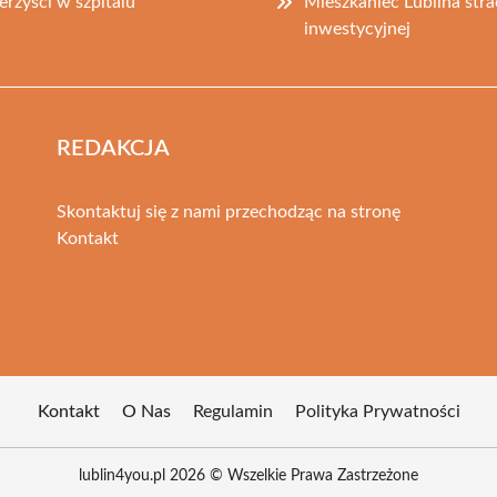
zyści w szpitalu
Mieszkaniec Lublina strac
inwestycyjnej
REDAKCJA
Skontaktuj się z nami przechodząc na stronę
Kontakt
Kontakt
O Nas
Regulamin
Polityka Prywatności
lublin4you.pl 2026 © Wszelkie Prawa Zastrzeżone