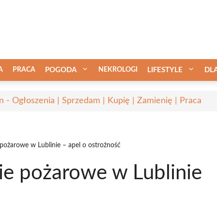
A
PRACA
POGODA
NEKROLOGI
LIFESTYLE
DL
in - Ogłoszenia | Sprzedam | Kupię | Zamienię | Praca
ożarowe w Lublinie – apel o ostrożność
e pożarowe w Lublinie