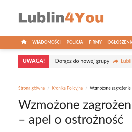
Przejdź
do
treści
WIADOMOŚCI
POLICJA
FIRMY
OGŁOSZENI
UWAGA!
Dołącz do nowej grupy
Lubl
Strona główna
/
Kronika Policyjna
/
Wzmożone zagrożenie p
Wzmożone zagrożeni
– apel o ostrożność