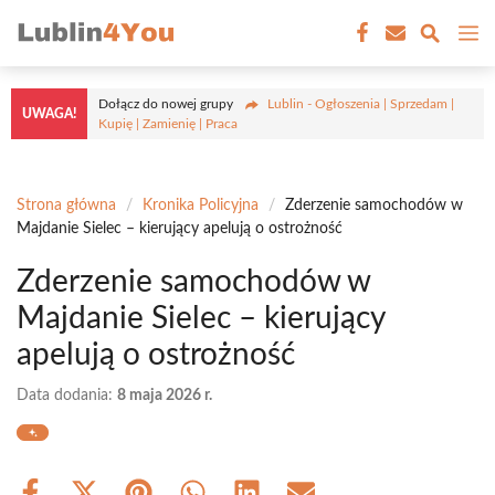
Przejdź
M
do
treści
Dołącz do nowej grupy
Lublin - Ogłoszenia | Sprzedam |
UWAGA!
Kupię | Zamienię | Praca
Strona główna
/
Kronika Policyjna
/
Zderzenie samochodów w
Majdanie Sielec – kierujący apelują o ostrożność
Zderzenie samochodów w
Majdanie Sielec – kierujący
apelują o ostrożność
Data dodania:
8 maja 2026 r.