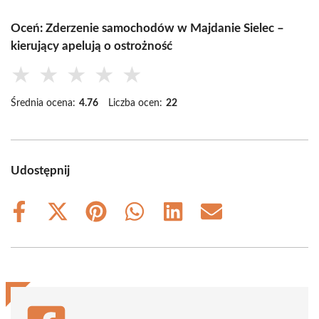
Oceń: Zderzenie samochodów w Majdanie Sielec –
kierujący apelują o ostrożność
★
★
★
★
★
Średnia ocena:
4.76
Liczba ocen:
22
Udostępnij
Share
Share
Share
Share
Share
Share
on
on
on
on
on
on
Facebook
X
Pinterest
WhatsApp
LinkedIn
Email
(Twitter)