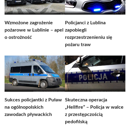
Wzmożone zagrożenie
Policjanci z Lublina
pożarowe w Lublinie – apel
zapobiegli
o ostrożność
rozprzestrzenieniu się
pożaru traw
Sukces policjantki z Puław
Skuteczna operacja
na ogólnopolskich
„Hellfire” – Policja w walce
zawodach pływackich
z przestępczością
pedofilską