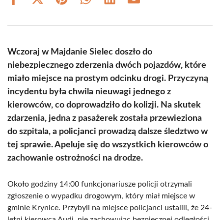
Share
Share
Share
Share
Share
Share
on
on
on
on
on
on
Facebook
X
Pinterest
WhatsApp
LinkedIn
Email
(Twitter)
Wczoraj w Majdanie Sielec doszło do
niebezpiecznego zderzenia dwóch pojazdów, które
miało miejsce na prostym odcinku drogi. Przyczyną
incydentu była chwila nieuwagi jednego z
kierowców, co doprowadziło do kolizji. Na skutek
zdarzenia, jedna z pasażerek została przewieziona
do szpitala, a policjanci prowadzą dalsze śledztwo w
tej sprawie. Apeluje się do wszystkich kierowców o
zachowanie ostrożności na drodze.
Około godziny 14:00 funkcjonariusze policji otrzymali
zgłoszenie o wypadku drogowym, który miał miejsce w
gminie Krynice. Przybyli na miejsce policjanci ustalili, że 24-
letni kierowca Audi, nie zachowując bezpiecznej odległości,