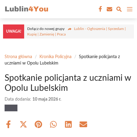
Przejdź
M
do
treści
Dołącz do nowej grupy
Lublin - Ogłoszenia | Sprzedam |
UWAGA!
Kupię | Zamienię | Praca
Strona główna
/
Kronika Policyjna
/
Spotkanie policjanta z
uczniami w Opolu Lubelskim
Spotkanie policjanta z uczniami w
Opolu Lubelskim
Data dodania:
10 maja 2026 r.
Share
Share
Share
Share
Share
Share
on
on
on
on
on
on
Facebook
X
Pinterest
WhatsApp
LinkedIn
Email