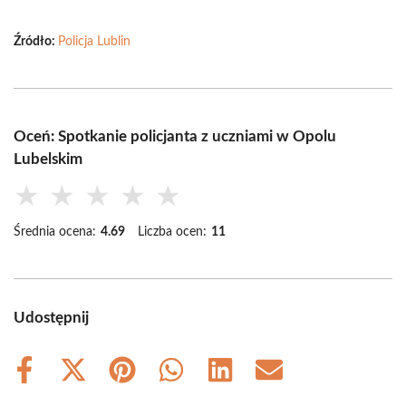
Źródło:
Policja Lublin
Oceń: Spotkanie policjanta z uczniami w Opolu
Lubelskim
★
★
★
★
★
Średnia ocena:
4.69
Liczba ocen:
11
Udostępnij
Share
Share
Share
Share
Share
Share
on
on
on
on
on
on
Facebook
X
Pinterest
WhatsApp
LinkedIn
Email