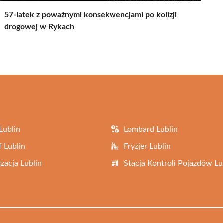
57-latek z poważnymi konsekwencjami po kolizji
drogowej w Rykach
Lublin
Lombard Lublin
f Lublin
Fryzjer Lublin
zacja Lublin
Stacja Kontroli Pojazdów Lu