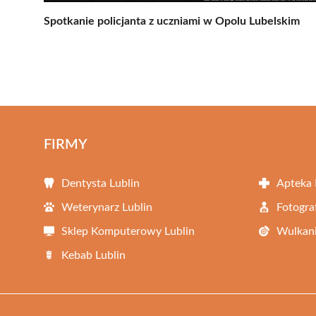
Spotkanie policjanta z uczniami w Opolu Lubelskim
FIRMY
Dentysta Lublin
Apteka 
Weterynarz Lublin
Fotogra
Sklep Komputerowy Lublin
Wulkani
Kebab Lublin