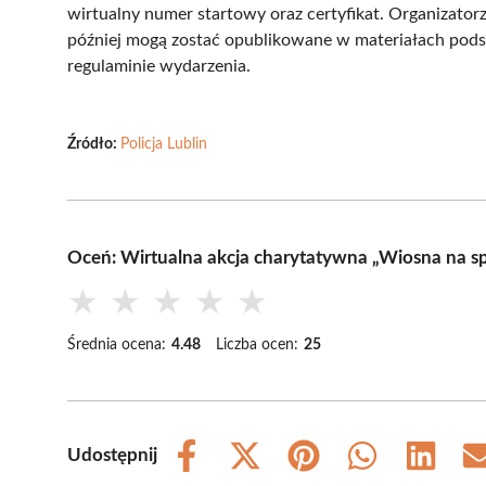
wirtualny numer startowy oraz certyfikat. Organizatorzy
później mogą zostać opublikowane w materiałach pod
regulaminie wydarzenia.
Źródło:
Policja Lublin
Oceń: Wirtualna akcja charytatywna „Wiosna na s
★
★
★
★
★
Średnia ocena:
4.48
Liczba ocen:
25
Udostępnij
Share
Share
Share
Share
Share
on
on
on
on
on