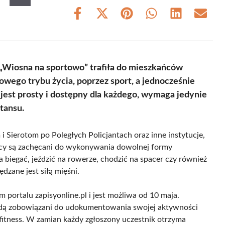
Share
Share
Share
Share
Share
Share
on
on
on
on
on
on
Facebook
X
Pinterest
WhatsApp
LinkedIn
Email
(Twitter)
 „Wiosna na sportowo” trafiła do mieszkańców
wego trybu życia, poprzez sport, a jednocześnie
 jest prosty i dostępny dla każdego, wymaga jedynie
tansu.
ierotom po Poległych Policjantach oraz inne instytucje,
icy są zachęcani do wykonywania dowolnej formy
 biegać, jeździć na rowerze, chodzić na spacer czy również
dzane jest siłą mięśni.
portalu zapisyonline.pl i jest możliwa od 10 maja.
będą zobowiązani do udokumentowania swojej aktywności
i fitness. W zamian każdy zgłoszony uczestnik otrzyma