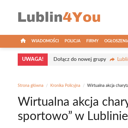
Przejdź
do
treści
WIADOMOŚCI
POLICJA
FIRMY
OGŁOSZENI
UWAGA!
Dołącz do nowej grupy
Lubl
Strona główna
/
Kronika Policyjna
/
Wirtualna akcja chary
Wirtualna akcja cha
sportowo” w Lublinie