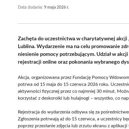
Data dodania:
9 maja 2026 r.
Zachęta do uczestnictwa w charytatywnej akcji
Lublina. Wydarzenie ma na celu promowanie zdro
niesienie pomocy potrzebującym. Udział w akcji
rejestracji online oraz pokonania wybranego dys
Akcja, organizowana przez Fundację Pomocy Wdowom i S
potrwa od 15 maja do 15 czerwca 2026 roku. Uczestn
aktywności fizycznej przez co najmniej 30 minut. Można
korzystać z deskorolki lub hulajnogi – wszystko, co napę
Rejestracja do wydarzenia odbywa się za pośrednictwem 
Zgłoszenia potrwają aż do 15 czerwca, a uczestnicy 
poprzez przesłanie zdjęcia lub zrzutu ekranu z aplikacj