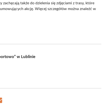
 zachęcają także do dzielenia się zdjęciami z trasy, które
sumowujących akcję. Więcej szczegółów można znaleźć w
portowo” w Lublinie
Share
on