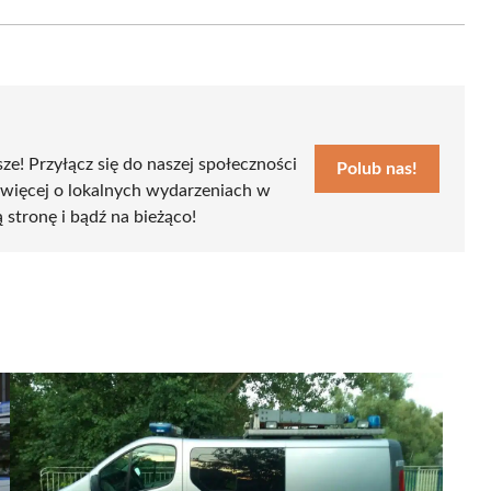
Email
sze! Przyłącz się do naszej społeczności
Polub nas!
 więcej o lokalnych wydarzeniach w
ą stronę i bądź na bieżąco!