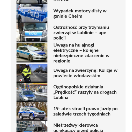
Wypadek motocyklisty w
gminie Chełm
Ostrożność przy trzymaniu
zwierząt w Lublinie – apel
policji
Uwaga na hulajnogi
elektryczne – kolejne
niebezpieczne zdarzenie w
regionie
Uwaga na zwierzynę: Kolizje w
powiecie włodawskim
Ogólnopolskie działania
„Prędkość” ruszyły na drogach
Lublina
19-latek stracił prawo jazdy po
zaledwie trzech tygodniach
Nietrzeźwy kierowca
uciekający przed policją