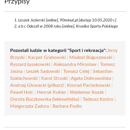
Przypisy
Leszek Jezierski [online], 90minut.pl [dostęp 10.05.2020 r.]
a b c Odeszli w 2008 roku [online], Kronika Sportu Polskiego
Pozostali ludzie w kategorii "Sport i rekreacja":
Jerzy
Brzyski
|
Kacper Grabowski
|
Modest Boguszewski
|
Ryszard Łysakowski
|
Aleksandra Mirosław
|
Tomasz
Jasina
|
Leszek Sadowski
|
Tomasz Celej
|
Sebastian
Szałachowski
|
Karol Struski
|
Agata Dobrowolska
|
Andrzej Głowacki (piłkarz)
|
Konrad Paciorkowski
|
Paweł Holc
|
Henryk Kukier
|
Waldemar Kozak
|
Dorota Buczkowska (lekkoatletka)
|
Tadeusz Kostro
|
Małgorzata Zadura
|
Barbara Pudło