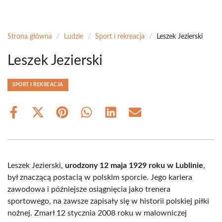
Strona główna
/
Ludzie
/
Sport i rekreacja
/
Leszek Jezierski
Leszek Jezierski
SPORT I REKREACJA
Share
Share
Share
Share
Share
Share
on
on
on
on
on
on
Facebook
X
Pinterest
WhatsApp
LinkedIn
Email
(Twitter)
Leszek Jezierski,
urodzony 12 maja 1929 roku w Lublinie
,
był znaczącą postacią w polskim sporcie. Jego kariera
zawodowa i późniejsze osiągnięcia jako trenera
sportowego, na zawsze zapisały się w historii polskiej piłki
nożnej. Zmarł 12 stycznia 2008 roku w malowniczej