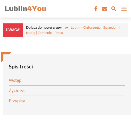
Przejdź
M
do
treści
Dołącz do nowej grupy
Lublin - Ogłoszenia | Sprzedam |
UWAGA!
Kupię | Zamienię | Praca
Spis treści
Wstęp
Życiorys
Przypisy