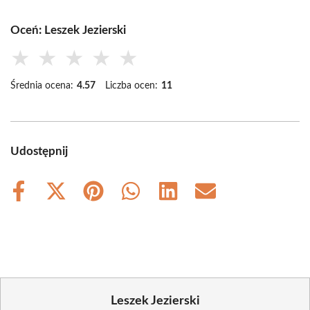
Oceń: Leszek Jezierski
★
★
★
★
★
Średnia ocena:
4.57
Liczba ocen:
11
Udostępnij
Share
Share
Share
Share
Share
Share
on
on
on
on
on
on
Facebook
X
Pinterest
WhatsApp
LinkedIn
Email
(Twitter)
Leszek Jezierski