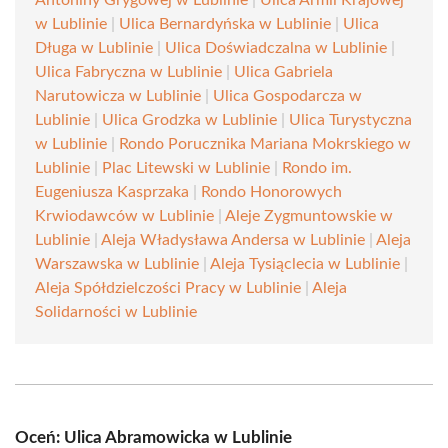
Antoniny Grygowej w Lublinie
|
Ulica Armii Krajowej
w Lublinie
|
Ulica Bernardyńska w Lublinie
|
Ulica
Długa w Lublinie
|
Ulica Doświadczalna w Lublinie
|
Ulica Fabryczna w Lublinie
|
Ulica Gabriela
Narutowicza w Lublinie
|
Ulica Gospodarcza w
Lublinie
|
Ulica Grodzka w Lublinie
|
Ulica Turystyczna
w Lublinie
|
Rondo Porucznika Mariana Mokrskiego w
Lublinie
|
Plac Litewski w Lublinie
|
Rondo im.
Eugeniusza Kasprzaka
|
Rondo Honorowych
Krwiodawców w Lublinie
|
Aleje Zygmuntowskie w
Lublinie
|
Aleja Władysława Andersa w Lublinie
|
Aleja
Warszawska w Lublinie
|
Aleja Tysiąclecia w Lublinie
|
Aleja Spółdzielczości Pracy w Lublinie
|
Aleja
Solidarności w Lublinie
Oceń: Ulica Abramowicka w Lublinie