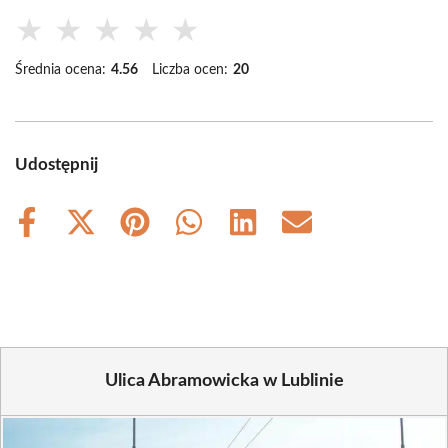
★
★
★
★
★
Średnia ocena:
4.56
Liczba ocen:
20
Udostępnij
Share
Share
Share
Share
Share
Share
on
on
on
on
on
on
Facebook
X
Pinterest
WhatsApp
LinkedIn
Email
(Twitter)
Ulica Abramowicka w Lublinie