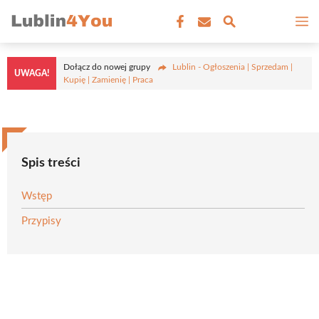
Przejdź
M
do
treści
Dołącz do nowej grupy
Lublin - Ogłoszenia | Sprzedam |
UWAGA!
Kupię | Zamienię | Praca
Spis treści
Wstęp
Przypisy