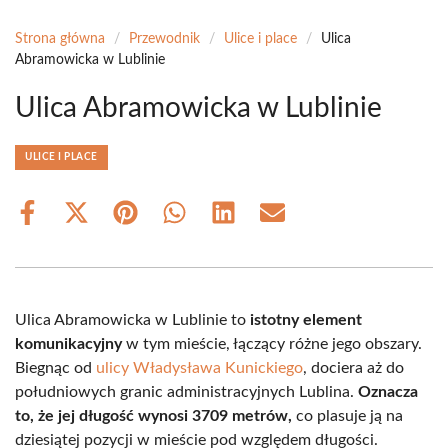
Strona główna
/
Przewodnik
/
Ulice i place
/
Ulica
Abramowicka w Lublinie
Ulica Abramowicka w Lublinie
ULICE I PLACE
Share
Share
Share
Share
Share
Share
on
on
on
on
on
on
Facebook
X
Pinterest
WhatsApp
LinkedIn
Email
(Twitter)
Ulica Abramowicka w Lublinie to
istotny element
komunikacyjny
w tym mieście, łączący różne jego obszary.
Biegnąc od
ulicy Władysława Kunickiego
, dociera aż do
południowych granic administracyjnych Lublina.
Oznacza
to, że jej długość wynosi 3709 metrów,
co plasuje ją na
dziesiątej pozycji w mieście pod względem długości.