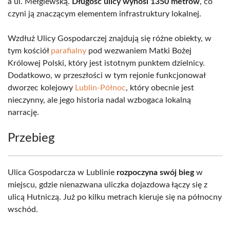
a ul. Mełgiewską.
Długość ulicy wynosi 1350 metrów
, co
czyni ją znaczącym elementem infrastruktury lokalnej.
Wzdłuż Ulicy Gospodarczej znajdują się różne obiekty, w
tym kościół
parafialny
pod wezwaniem Matki Bożej
Królowej Polski, który jest istotnym punktem dzielnicy.
Dodatkowo, w przeszłości w tym rejonie funkcjonował
dworzec kolejowy
Lublin-Północ
, który obecnie jest
nieczynny, ale jego historia nadal wzbogaca lokalną
narrację.
Przebieg
Ulica Gospodarcza w Lublinie
rozpoczyna swój bieg
w
miejscu, gdzie nienazwana uliczka dojazdowa łączy się z
ulicą Hutniczą. Już po kilku metrach kieruje się na północny
wschód.