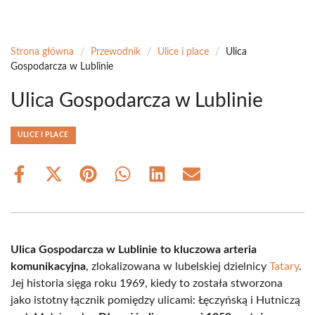
Strona główna
/
Przewodnik
/
Ulice i place
/
Ulica
Gospodarcza w Lublinie
Ulica Gospodarcza w Lublinie
ULICE I PLACE
Share
Share
Share
Share
Share
Share
on
on
on
on
on
on
Facebook
X
Pinterest
WhatsApp
LinkedIn
Email
(Twitter)
Ulica Gospodarcza w Lublinie to kluczowa arteria
komunikacyjna
, zlokalizowana w lubelskiej dzielnicy
Tatary
.
Jej historia sięga roku 1969, kiedy to została stworzona
jako istotny łącznik pomiędzy ulicami: Łęczyńską i Hutniczą