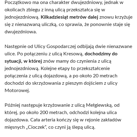
Początkowo ma ona charakter dwujezdniowy, jednak w
okolicach zbiegu z inną ulicą przekształca się w
jednojezdniową.
Kilkadziesiąt metrów dalej
znowu krzyżuje
się z nienazwaną uliczką, co sprawia, że ponownie staje się
dwujezdniowa.
Następnie od Ulicy Gospodarczej odbijają dwie nienazwane
ulice. Po połączeniu z ulicą Kresową,
dochodzimy do
sytuacji, w której
znów mamy do czynienia z ulicą
jednojezdniową. Kolejne etapy to przekształcenie
połączenia z ulicą dojazdową, a po około 20 metrach
dochodzi do skrzyżowania z pieszym dojściem z ulicy
Motorowej.
Później następuje krzyżowanie z ulicą Mełgiewską, od
której, po około 200 metrach, odchodzi kolejna ulica
dojazdowa. Cała arteria kończy się w rejonie zakładów
mięsnych „Cioczek”, co czyni ją ślepą ulicą.