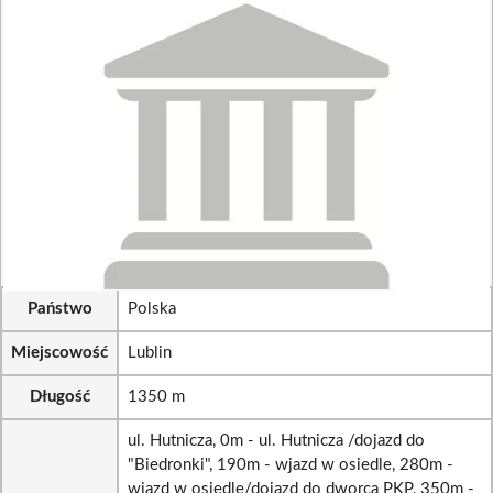
Państwo
Polska
Miejscowość
Lublin
Długość
1350 m
ul. Hutnicza, 0m - ul. Hutnicza /dojazd do
"Biedronki", 190m - wjazd w osiedle, 280m -
wjazd w osiedle/dojazd do dworca PKP, 350m -