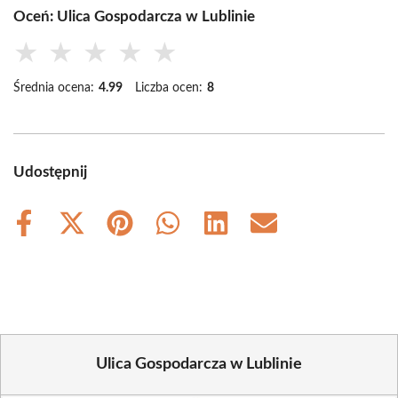
Oceń: Ulica Gospodarcza w Lublinie
★
★
★
★
★
Średnia ocena:
4.99
Liczba ocen:
8
Udostępnij
Share
Share
Share
Share
Share
Share
on
on
on
on
on
on
Facebook
X
Pinterest
WhatsApp
LinkedIn
Email
(Twitter)
Ulica Gospodarcza w Lublinie