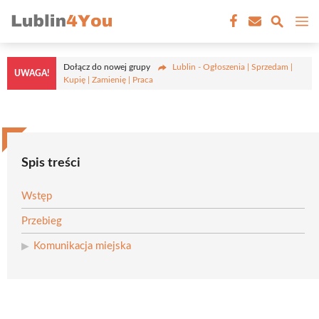
Przejdź
M
do
treści
Dołącz do nowej grupy
Lublin - Ogłoszenia | Sprzedam |
UWAGA!
Kupię | Zamienię | Praca
Spis treści
Wstęp
Przebieg
Komunikacja miejska