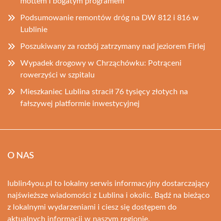
mottem i bogatym programem
Podsumowanie remontów dróg na DW 812 i 816 w
Lublinie
Poszukiwany za rozbój zatrzymany nad jeziorem Firlej
Wypadek drogowy w Chrząchówku: Potrąceni
rowerzyści w szpitalu
Mieszkaniec Lublina stracił 76 tysięcy złotych na
fałszywej platformie inwestycyjnej
O NAS
lublin4you.pl to lokalny serwis informacyjny dostarczający
najświeższe wiadomości z Lublina i okolic. Bądź na bieżąco
z lokalnymi wydarzeniami i ciesz się dostępem do
aktualnych informacji w naszym regionie.