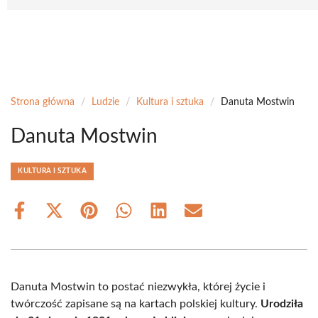
Strona główna
/
Ludzie
/
Kultura i sztuka
/
Danuta Mostwin
Danuta Mostwin
KULTURA I SZTUKA
Share
Share
Share
Share
Share
Share
on
on
on
on
on
on
Facebook
X
Pinterest
WhatsApp
LinkedIn
Email
(Twitter)
Danuta Mostwin to postać niezwykła, której życie i
twórczość zapisane są na kartach polskiej kultury.
Urodziła