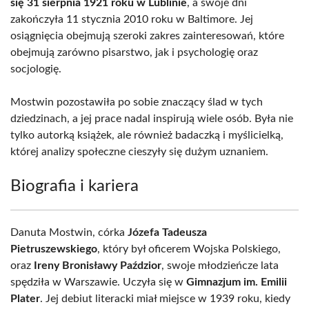
się 31 sierpnia 1921 roku w Lublinie
, a swoje dni
zakończyła 11 stycznia 2010 roku w Baltimore. Jej
osiągnięcia obejmują szeroki zakres zainteresowań, które
obejmują zarówno pisarstwo, jak i psychologię oraz
socjologię.
Mostwin pozostawiła po sobie znaczący ślad w tych
dziedzinach, a jej prace nadal inspirują wiele osób. Była nie
tylko autorką książek, ale również badaczką i myślicielką,
której analizy społeczne cieszyły się dużym uznaniem.
Biografia i kariera
Danuta Mostwin, córka
Józefa Tadeusza
Pietruszewskiego
, który był oficerem Wojska Polskiego,
oraz
Ireny Bronisławy Paździor
, swoje młodzieńcze lata
spędziła w Warszawie. Uczyła się w
Gimnazjum im. Emilii
Plater
. Jej debiut literacki miał miejsce w 1939 roku, kiedy