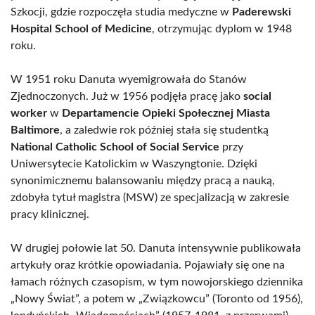
Szkocji, gdzie rozpoczęła studia medyczne w
Paderewski
Hospital School of Medicine
, otrzymując dyplom w 1948
roku.
W 1951 roku Danuta wyemigrowała do Stanów
Zjednoczonych. Już w 1956 podjęła pracę jako
social
worker
w
Departamencie Opieki Społecznej Miasta
Baltimore
, a zaledwie rok później stała się studentką
National Catholic School of Social Service
przy
Uniwersytecie Katolickim w Waszyngtonie. Dzięki
synonimicznemu balansowaniu między pracą a nauką,
zdobyła tytuł magistra (MSW) ze specjalizacją w zakresie
pracy klinicznej.
W drugiej połowie lat 50. Danuta intensywnie publikowała
artykuły oraz krótkie opowiadania. Pojawiały się one na
łamach różnych czasopism, w tym nowojorskiego dziennika
„Nowy Świat”, a potem w „Związkowcu” (Toronto od 1956),