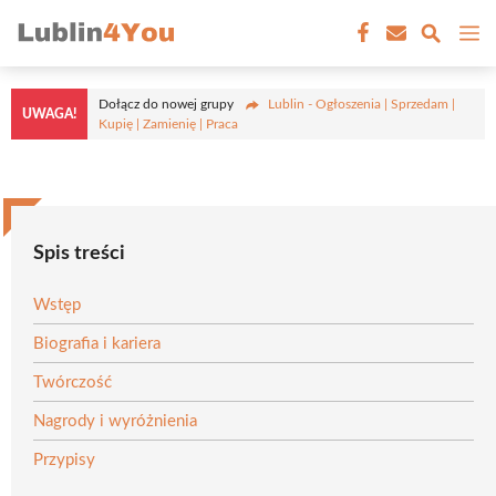
Przejdź
M
do
treści
Dołącz do nowej grupy
Lublin - Ogłoszenia | Sprzedam |
UWAGA!
Kupię | Zamienię | Praca
Spis treści
Wstęp
Biografia i kariera
Twórczość
Nagrody i wyróżnienia
Przypisy