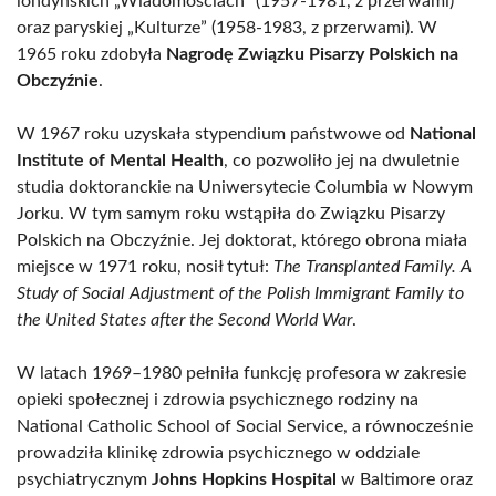
londyńskich „Wiadomościach” (1957-1981, z przerwami)
oraz paryskiej „Kulturze” (1958-1983, z przerwami). W
1965 roku zdobyła
Nagrodę Związku Pisarzy Polskich na
Obczyźnie
.
W 1967 roku uzyskała stypendium państwowe od
National
Institute of Mental Health
, co pozwoliło jej na dwuletnie
studia doktoranckie na Uniwersytecie Columbia w Nowym
Jorku. W tym samym roku wstąpiła do Związku Pisarzy
Polskich na Obczyźnie. Jej doktorat, którego obrona miała
miejsce w 1971 roku, nosił tytuł:
The Transplanted Family. A
Study of Social Adjustment of the Polish Immigrant Family to
the United States after the Second World War
.
W latach 1969–1980 pełniła funkcję profesora w zakresie
opieki społecznej i zdrowia psychicznego rodziny na
National Catholic School of Social Service, a równocześnie
prowadziła klinikę zdrowia psychicznego w oddziale
psychiatrycznym
Johns Hopkins Hospital
w Baltimore oraz