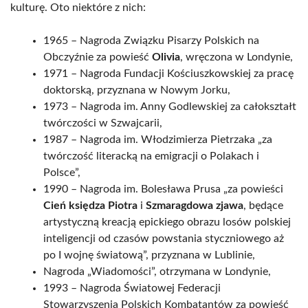
kulturę. Oto niektóre z nich:
1965 – Nagroda Związku Pisarzy Polskich na
Obczyźnie za powieść
Olivia
, wręczona w Londynie,
1971 – Nagroda Fundacji Kościuszkowskiej za pracę
doktorską, przyznana w Nowym Jorku,
1973 – Nagroda im. Anny Godlewskiej za całokształt
twórczości w Szwajcarii,
1987 – Nagroda im. Włodzimierza Pietrzaka „za
twórczość literacką na emigracji o Polakach i
Polsce”,
1990 – Nagroda im. Bolesława Prusa „za powieści
Cień księdza Piotra
i
Szmaragdowa zjawa
, będące
artystyczną kreacją epickiego obrazu losów polskiej
inteligencji od czasów powstania styczniowego aż
po I wojnę światową”, przyznana w Lublinie,
Nagroda „Wiadomości”, otrzymana w Londynie,
1993 – Nagroda Światowej Federacji
Stowarzyszenia Polskich Kombatantów za powieść