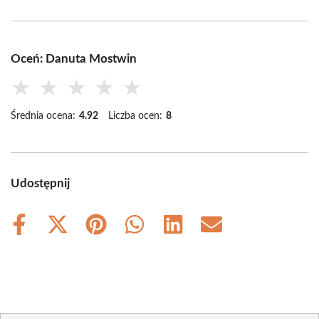
Oceń: Danuta Mostwin
★
★
★
★
★
Średnia ocena:
4.92
Liczba ocen:
8
Udostępnij
Share
Share
Share
Share
Share
Share
on
on
on
on
on
on
Facebook
X
Pinterest
WhatsApp
LinkedIn
Email
(Twitter)