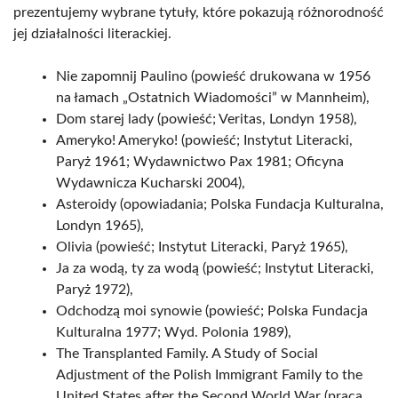
prezentujemy wybrane tytuły, które pokazują różnorodność
jej działalności literackiej.
Nie zapomnij Paulino (powieść drukowana w 1956
na łamach „Ostatnich Wiadomości” w Mannheim),
Dom starej lady (powieść; Veritas, Londyn 1958),
Ameryko! Ameryko! (powieść; Instytut Literacki,
Paryż 1961; Wydawnictwo Pax 1981; Oficyna
Wydawnicza Kucharski 2004),
Asteroidy (opowiadania; Polska Fundacja Kulturalna,
Londyn 1965),
Olivia (powieść; Instytut Literacki, Paryż 1965),
Ja za wodą, ty za wodą (powieść; Instytut Literacki,
Paryż 1972),
Odchodzą moi synowie (powieść; Polska Fundacja
Kulturalna 1977; Wyd. Polonia 1989),
The Transplanted Family. A Study of Social
Adjustment of the Polish Immigrant Family to the
United States after the Second World War (praca