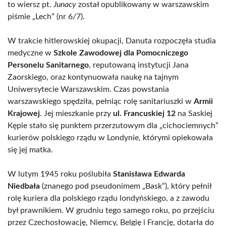
to wiersz pt.
Junacy
został opublikowany w warszawskim
piśmie „Lech” (nr 6/7).
W trakcie hitlerowskiej okupacji, Danuta rozpoczęła studia
medyczne w
Szkole Zawodowej dla Pomocniczego
Personelu Sanitarnego
, reputowaną instytucji Jana
Zaorskiego, oraz kontynuowała naukę na tajnym
Uniwersytecie Warszawskim. Czas powstania
warszawskiego spędziła, pełniąc rolę sanitariuszki w
Armii
Krajowej
. Jej mieszkanie przy
ul. Francuskiej 12
na Saskiej
Kępie stało się punktem przerzutowym dla „cichociemnych”
kurierów polskiego rządu w Londynie, którymi opiekowała
się jej matka.
W lutym 1945 roku poślubiła
Stanisława Edwarda
Niedbała
(znanego pod pseudonimem „Bask”), który pełnił
rolę kuriera dla polskiego rządu londyńskiego, a z zawodu
był prawnikiem. W grudniu tego samego roku, po przejściu
przez Czechosłowację, Niemcy, Belgię i Francję, dotarła do