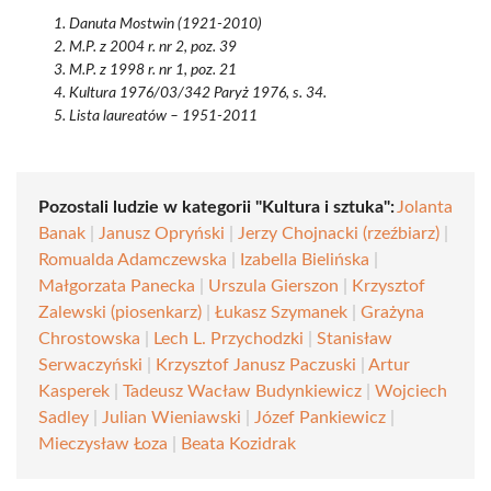
Danuta Mostwin (1921-2010)
M.P. z 2004 r. nr 2, poz. 39
M.P. z 1998 r. nr 1, poz. 21
Kultura 1976/03/342 Paryż 1976, s. 34.
Lista laureatów – 1951-2011
Pozostali ludzie w kategorii "Kultura i sztuka":
Jolanta
Banak
|
Janusz Opryński
|
Jerzy Chojnacki (rzeźbiarz)
|
Romualda Adamczewska
|
Izabella Bielińska
|
Małgorzata Panecka
|
Urszula Gierszon
|
Krzysztof
Zalewski (piosenkarz)
|
Łukasz Szymanek
|
Grażyna
Chrostowska
|
Lech L. Przychodzki
|
Stanisław
Serwaczyński
|
Krzysztof Janusz Paczuski
|
Artur
Kasperek
|
Tadeusz Wacław Budynkiewicz
|
Wojciech
Sadley
|
Julian Wieniawski
|
Józef Pankiewicz
|
Mieczysław Łoza
|
Beata Kozidrak