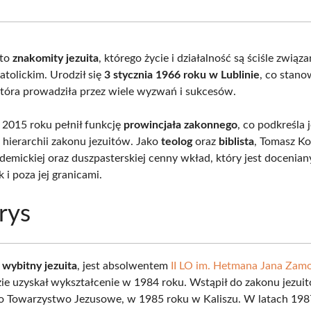
Facebook
X
Pinterest
What
(Twitter)
 to
znakomity jezuita
, którego życie i działalność są ściśle związ
atolickim. Urodził się
3 stycznia 1966 roku w Lublinie
, co stano
 która prowadziła przez wiele wyzwań i sukcesów.
2015 roku pełnił funkcję
prowincjała zakonnego
, co podkreśla 
 hierarchii zakonu jezuitów. Jako
teolog
oraz
biblista
, Tomasz Ko
ademickiej oraz duszpasterskiej cenny wkład, który jest docenia
k i poza jej granicami.
rys
,
wybitny jezuita
, jest absolwentem
II LO im. Hetmana Jana Zam
zie uzyskał wykształcenie w 1984 roku. Wstąpił do zakonu jezui
o Towarzystwo Jezusowe, w 1985 roku w Kaliszu. W latach 19