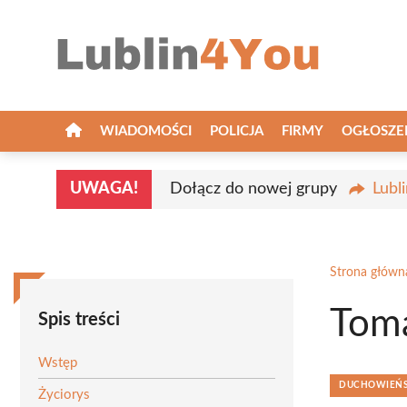
Przejdź
do
treści
WIADOMOŚCI
POLICJA
FIRMY
OGŁOSZE
UWAGA!
Dołącz do nowej grupy
Lubl
Strona główn
Toma
Spis treści
Wstęp
DUCHOWIEŃST
Życiorys