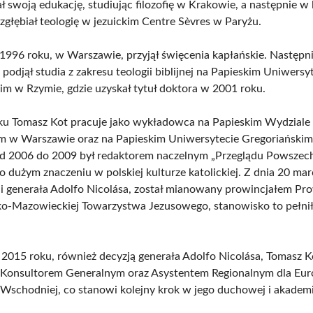
 swoją edukację, studiując filozofię w Krakowie, a następnie w 
głębiał teologię w jezuickim Centre Sèvres w Paryżu.
1996 roku, w Warszawie, przyjął święcenia kapłańskie. Następni
odjął studia z zakresu teologii biblijnej na Papieskim Uniwersy
im w Rzymie, gdzie uzyskał tytuł doktora w 2001 roku.
u Tomasz Kot pracuje jako wykładowca na Papieskim Wydziale
m w Warszawie oraz na Papieskim Uniwersytecie Gregoriańskim
d 2006 do 2009 był redaktorem naczelnym „Przeglądu Powszec
o dużym znaczeniu w polskiej kulturze katolickiej. Z dnia 20 ma
i generała Adolfo Nicolása, został mianowany prowincjałem Pro
o-Mazowieckiej Towarzystwa Jezusowego, stanowisko to pełni
a 2015 roku, również decyzją generała Adolfo Nicolása, Tomasz K
Konsultorem Generalnym oraz Asystentem Regionalnym dla Eur
i Wschodniej, co stanowi kolejny krok w jego duchowej i akademi