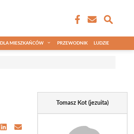
DLA MIESZKAŃCÓW
PRZEWODNIK
LUDZIE
Tomasz Kot (jezuita)
e
Share
Share
on
on