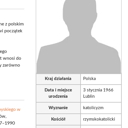
sApp
LinkedIn
Email
ane z polskim
wi początek
jego
t wnosi do
ny zarówno
Kraj działania
Polska
Data i miejsce
3 stycznia 1966
urodzenia
Lublin
Wyznanie
katolicyzm
oyskiego w
tów,
Kościół
rzymskokatolicki
87–1990