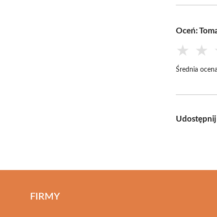
Oceń: Tomas
★
★
Średnia ocena
Udostępnij
FIRMY