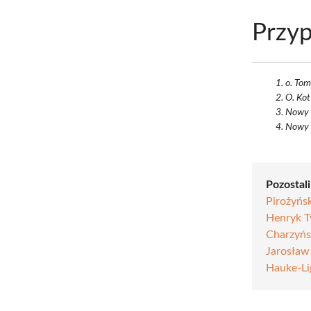
Przyp
o. Tom
O. Kot
Nowy P
Nowy 
Pozostali
Pirożyńsk
Henryk T
Charzyńs
Jarosła
Hauke-Li