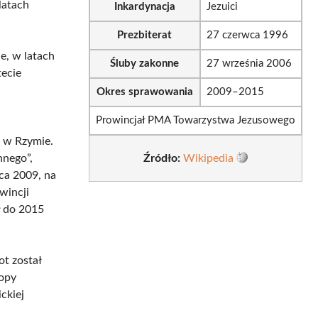
latach
Inkardynacja
Jezuici
Prezbiterat
27 czerwca 1996
e, w latach
Śluby zakonne
27 września 2006
tecie
Okres sprawowania
2009–2015
Prowincjał PMA Towarzystwa Jezusowego
 w Rzymie.
hnego”,
Źródło:
Wikipedia
rca 2009, na
wincji
ł do 2015
ot został
opy
ckiej