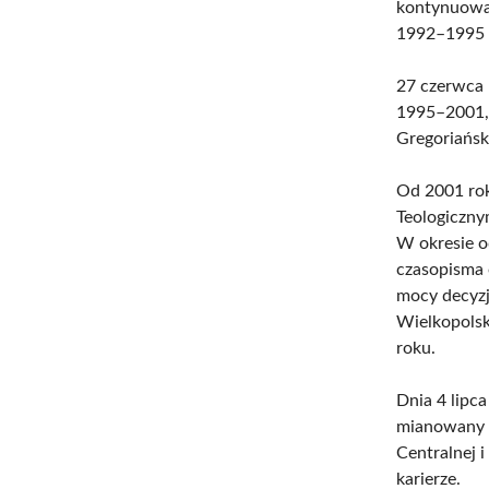
kontynuował
1992–1995 z
27 czerwca 
1995–2001, p
Gregoriańsk
Od 2001 rok
Teologiczny
W okresie o
czasopisma 
mocy decyzj
Wielkopolsk
roku.
Dnia 4 lipc
mianowany 
Centralnej 
karierze.