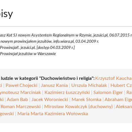
isy
asz Kot SJ nowym Asystentem Regionalnym w Rzymie, jezuici.pl, 06.07.2015 r
 nowym prowincjałem jezuitów, info.wiara.pl, 03.04.2009 r.
rowincjał!. jezuici.pl, [dostęp 04.03.2009 r.]
Prowincjał jezuitów w Warszawie
 ludzie w kategorii "Duchowieństwo i religia":
Krzysztof Kaucha
i
|
Paweł Chojecki
|
Janusz Kania
|
Urszula Michalak
|
Hubert C
ymoteusz Marciniak
|
Kazimierz Łuszczyński
|
Salomon Eiger
|
Ra
ki
|
Adam Bab
|
Jacek Woroniecki
|
Marek Słomka
|
Abraham Eig
w Roman Marczewski
|
Mirosław Kowalczyk (duchowny)
|
Aleksan
gowski
|
Maria Marta Kazimiera Wołowska