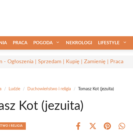
NIA
PRACA
POGODA
NEKROLOGI
LIFESTYLE
in - Ogłoszenia | Sprzedam | Kupię | Zamienię | Praca
a
/
Ludzie
/
Duchowieństwo i religia
/
Tomasz Kot (jezuita)
sz Kot (jezuita)
WO I RELIGIA
Share
Share
Share
Shar
on
on
on
on