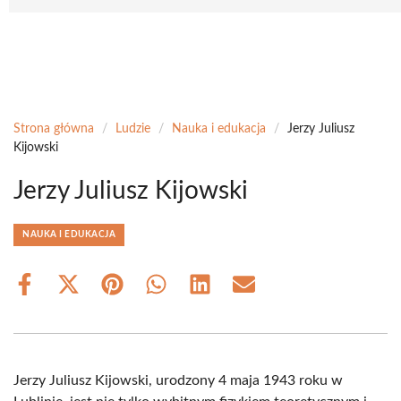
Strona główna
/
Ludzie
/
Nauka i edukacja
/
Jerzy Juliusz
Kijowski
Jerzy Juliusz Kijowski
NAUKA I EDUKACJA
Share
Share
Share
Share
Share
Share
on
on
on
on
on
on
Facebook
X
Pinterest
WhatsApp
LinkedIn
Email
(Twitter)
Jerzy Juliusz Kijowski, urodzony 4 maja 1943 roku w