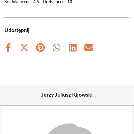
Średnia ocena:
4.5
Liczba ocen:
10
Udostępnij
Share
Share
Share
Share
Share
Share
on
on
on
on
on
on
Facebook
X
Pinterest
WhatsApp
LinkedIn
Email
(Twitter)
Jerzy Juliusz Kijowski