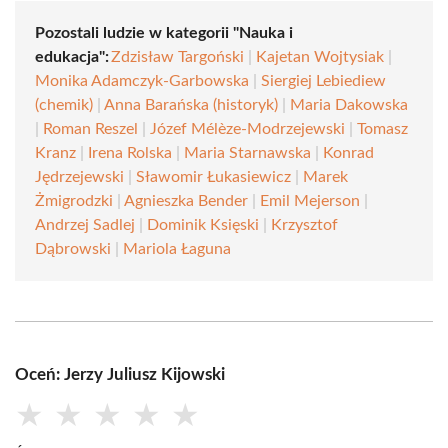
Pozostali ludzie w kategorii "Nauka i
edukacja":
Zdzisław Targoński
|
Kajetan Wojtysiak
|
Monika Adamczyk-Garbowska
|
Siergiej Lebiediew
(chemik)
|
Anna Barańska (historyk)
|
Maria Dakowska
|
Roman Reszel
|
Józef Mélèze-Modrzejewski
|
Tomasz
Kranz
|
Irena Rolska
|
Maria Starnawska
|
Konrad
Jędrzejewski
|
Sławomir Łukasiewicz
|
Marek
Żmigrodzki
|
Agnieszka Bender
|
Emil Mejerson
|
Andrzej Sadlej
|
Dominik Księski
|
Krzysztof
Dąbrowski
|
Mariola Łaguna
Oceń: Jerzy Juliusz Kijowski
★
★
★
★
★