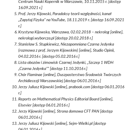
Centrum Nauki Kopernik w Warszawie, 10.11.2015 r. [dostęp
16.09.2021 r.]
Prof. Jerzy Kijowski, Paradoksy teorii względności, kanał
„Zapytaj Fizyka” na YouTube, 18.11.2019 r. [dostęp 16.09.2021
r.]
Krystyna Kijowska, Warszawa, 02.02.2018 – nekrolog [online],
nekrologi.wyborcza.pl [dostęp 20.02.2018 r.]
Stanisław S. Stupkiewicz, Niezapomniana Czarna Jedynka
(rozmowa z prof. Jerzym Kijowskim) [online], Studio Opinii,
04.02.2016 r. [dostęp 05.02.2016 r.]
Lista obozów i zimowisk Czarnej Jedynki, „Szczep 1 WDH
„Czarna Jedynka”” [dostęp 11.10.2016 r.]
Chór Flaminae [online], Duszpasterstwo Środowisk Twórczych
Archidiecezji Warszawskiej [dostęp 06.01.2016 r.]
Jerzy Juliusz Kijowski [online], prabook.com [dostęp 06.01.2016
r.]
Reports on Mathematical Physics Editorial Board [online],
Elsevier [dostęp 06.01.2016 r.]
Jerzy Kijowski [online], Strona domowa CFT PAN [dostęp
06.01.2016 r.]
Jerzy Juliusz Kijowski [online], Sejm-Wielki.pl [dostęp
06.01.2016 r.]