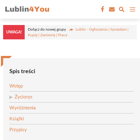
Przejdź
M
do
treści
Dołącz do nowej grupy
Lublin - Ogłoszenia | Sprzedam |
UWAGA!
Kupię | Zamienię | Praca
Spis treści
Wstęp
Życiorys
Wyróżnienia
Książki
Przypisy