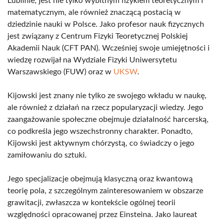
Lublinie, jest nie tylko wybitnym fizykiem teoretycznym i
matematycznym, ale również znaczącą postacią w
dziedzinie nauki w Polsce. Jako profesor nauk fizycznych
jest związany z Centrum Fizyki Teoretycznej Polskiej
Akademii Nauk (CFT PAN). Wcześniej swoje umiejętności i
wiedzę rozwijał na Wydziale Fizyki Uniwersytetu
Warszawskiego (FUW) oraz w
UKSW
.
Kijowski jest znany nie tylko ze swojego wkładu w naukę,
ale również z działań na rzecz popularyzacji wiedzy. Jego
zaangażowanie społeczne obejmuje działalność harcerską,
co podkreśla jego wszechstronny charakter. Ponadto,
Kijowski jest aktywnym chórzystą, co świadczy o jego
zamiłowaniu do sztuki.
Jego specjalizacje obejmują klasyczną oraz kwantową
teorię pola, z szczególnym zainteresowaniem w obszarze
grawitacji, zwłaszcza w kontekście ogólnej teorii
względności opracowanej przez Einsteina. Jako laureat