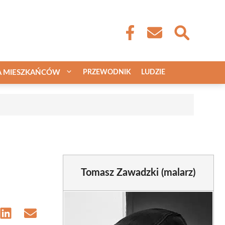
A MIESZKAŃCÓW
PRZEWODNIK
LUDZIE
Tomasz Zawadzki (malarz)
e
Share
Share
on
on