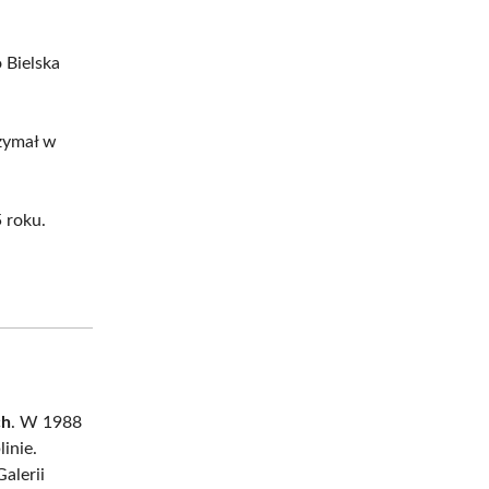
 Bielska
rzymał w
 roku.
ch
. W 1988
inie.
alerii