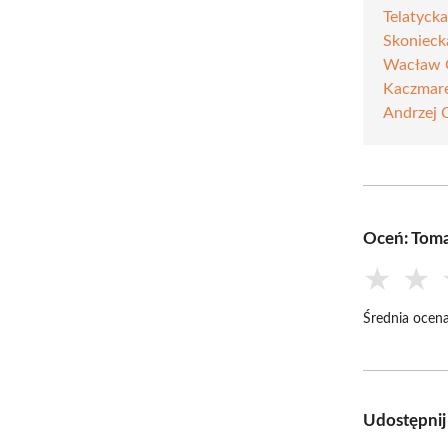
Telatyck
Skonieck
Wacław 
Kaczmar
Andrzej 
Oceń: Toma
★
★
Średnia ocena
Udostępnij