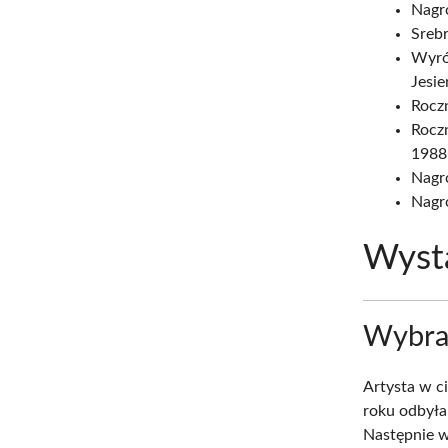
Nagr
Srebr
Wyró
Jesie
Rocz
Roczn
1988
Nagr
Nagr
Wyst
Wybra
Artysta w c
roku odbyła
Następnie w