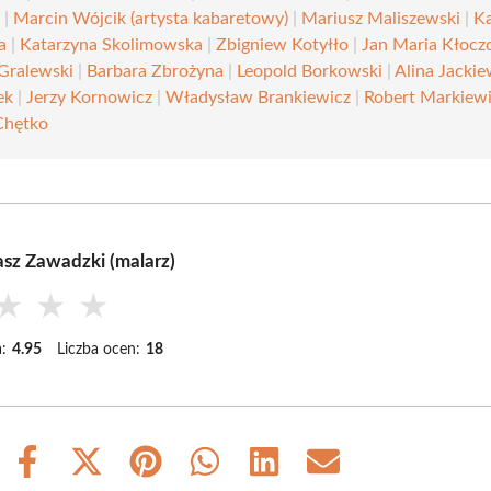
a
|
Marcin Wójcik (artysta kabaretowy)
|
Mariusz Maliszewski
|
Ka
a
|
Katarzyna Skolimowska
|
Zbigniew Kotyłło
|
Jan Maria Kłocz
Gralewski
|
Barbara Zbrożyna
|
Leopold Borkowski
|
Alina Jackie
ek
|
Jerzy Kornowicz
|
Władysław Brankiewicz
|
Robert Markiew
Chętko
sz Zawadzki (malarz)
★
★
★
:
4.95
Liczba ocen:
18
Share
Share
Share
Share
Share
Share
on
on
on
on
on
on