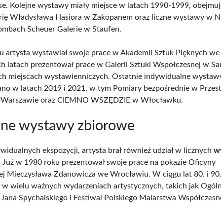
e. Kolejne wystawy miały miejsce w latach 1990-1999, obejmu
rię Władysława Hasiora w Zakopanem oraz liczne wystawy w N
Rombach Scheuer Galerie w Staufen.
 artysta wystawiał swoje prace w Akademii Sztuk Pięknych we
ch latach prezentował prace w Galerii Sztuki Współczesnej w S
ch miejscach wystawienniczych. Ostatnie indywidualne wystaw
no w latach 2019 i 2021, w tym Pomiary bezpośrednie w Przest
w Warszawie oraz CIEMNO WSZĘDZIE w Włocławku.
ne wystawy zbiorowe
widualnych ekspozycji, artysta brał również udział w licznych
w
. Już w 1980 roku prezentował swoje prace na pokazie Oficyny
 Mieczysława Zdanowicza we Wrocławiu. W ciągu lat 80. i 90
ł w wielu ważnych wydarzeniach artystycznych, takich jak Ogól
 Jana Spychalskiego i Festiwal Polskiego Malarstwa Współczes