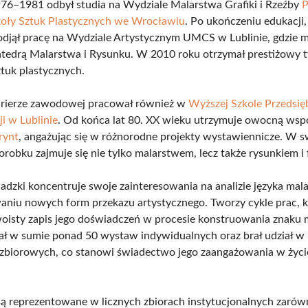
76–1981 odbył studia na Wydziale Malarstwa Grafiki i Rzeźby
P
oły Sztuk Plastycznych we Wrocławiu
. Po ukończeniu edukacji
djął pracę na Wydziale Artystycznym UMCS w Lublinie, gdzie m
tedrą Malarstwa i Rysunku. W 2010 roku otrzymał prestiżowy t
ztuk plastycznych.
arierze zawodowej pracował również w
Wyższej Szkole Przedsięb
i w Lublinie
. Od końca lat 80. XX wieku utrzymuje owocną wsp
rynt
, angażując się w różnorodne projekty wystawiennicze. W 
robku zajmuje się nie tylko malarstwem, lecz także rysunkiem i 
dzki koncentruje swoje zainteresowania na analizie języka mal
aniu nowych form przekazu artystycznego. Tworzy cykle prac, k
oisty zapis jego doświadczeń w procesie konstruowania znaku m
ł w sumie ponad 50 wystaw indywidualnych oraz brał udział w
biorowych, co stanowi świadectwo jego zaangażowania w życi
.
są reprezentowane w licznych zbiorach instytucjonalnych zaró