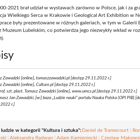
00-2021 brał udział w wystawach zarówno w Polsce, jak i za gra
cja Wielkiego Serca w Krakowie i Geological Art Exhibition w
 prace były prezentowane w różnych galeriach, w tym w Galeri
az Muzeum Lubelskim, co potwierdza jego niezwykły wkład w roz
j.
isy
 Zawadzki [online], tomaszzawadzki.pl [dostęp 29.11.2022 r.]
 Zawadzki [online], Culture.pl [dostęp 29.11.2022 r.]
prof. szt. plast. Tomasz Zawadzki [online], www.umcs.pl [dostęp 29.11.2022 r.]
masz Jan Zawadzki, [w:] baza „Ludzie nauki” portalu Nauka Polska (OPI PIB) [d
2022 r.]
 ludzie w kategorii "Kultura i sztuka":
Daniel de Tramecourt
|
Ro
ski
|
Aleksandra Radwan
|
Adam Kamieniecki
|
Czesław Makows