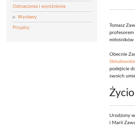
Odznaczenia i wyróżnienia
Wystawy
Tomasz Zaw
Przypisy
profesorem 
miłośników s
Obecnie Za
Skłodowski
podejście d
swoich umie
Życio
Urodzony w 
i Marii Zaw