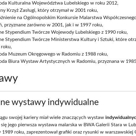
oda Kulturalna Województwa Lubelskiego w roku 2012,
ny Krzyż Zasługi, który otrzymał w 2001 roku,
żnienie na Ogólnopolskim Konkursie Malarstwa Współczesnego
ń, przyznane zarówno w 2001, jak i w 1997 roku,
ne Stypendium Twórcze Wojewody Lubelskiego z 1990 roku,
e Stypendium Twórcze Ministerstwa Kultury i Sztuki, które ot
 roku,
oda Muzeum Okręgowego w Radomiu z 1988 roku,
oda Biura Wystaw Artystycznych w Radomiu, przyznana w 1985
awy
ne wystawy indywidualne
iągu swojej kariery miał wiele znaczących wystaw
indywidualny
 się jego pierwsza wystawa malarska w BWA Galerii Stara w Lubl
 1989 roku, zaprezentował grafiki oraz rysunki w warszawskiej G