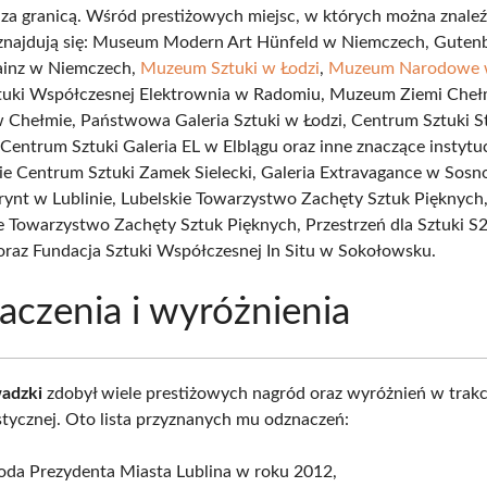
 i za granicą. Wśród prestiżowych miejsc, w których można znaleź
znajdują się: Museum Modern Art Hünfeld w Niemczech, Guten
inz w Niemczech,
Muzeum Sztuki w Łodzi
,
Muzeum Narodowe w
uki Współczesnej Elektrownia w Radomiu, Muzeum Ziemi Cheł
w Chełmie, Państwowa Galeria Sztuki w Łodzi, Centrum Sztuki S
Centrum Sztuki Galeria EL w Elblągu oraz inne znaczące instytuc
e Centrum Sztuki Zamek Sielecki, Galeria Extravagance w Sos
irynt w Lublinie, Lubelskie Towarzystwo Zachęty Sztuk Pięknych
e Towarzystwo Zachęty Sztuk Pięknych, Przestrzeń dla Sztuki S
raz Fundacja Sztuki Współczesnej In Situ w Sokołowsku.
czenia i wyróżnienia
adzki
zdobył wiele prestiżowych nagród oraz wyróżnień w trakc
ystycznej. Oto lista przyznanych mu odznaczeń:
oda Prezydenta Miasta Lublina w roku 2012,