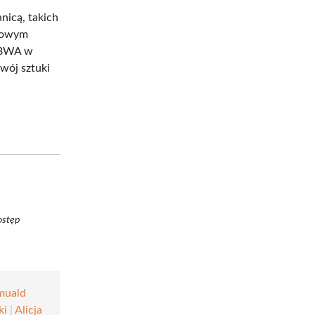
nicą, takich
 Nowym
i BWA w
wój sztuki
ostęp
muald
ki
|
Alicja