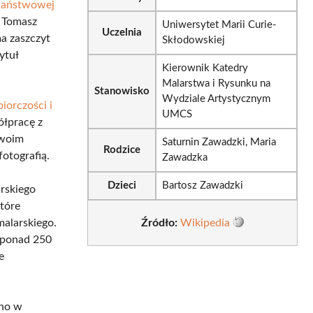
aństwowej
, Tomasz
Uniwersytet Marii Curie-
Uczelnia
a zaszczyt
Skłodowskiej
ytuł
Kierownik Katedry
Malarstwa i Rysunku na
Stanowisko
Wydziale Artystycznym
iorczości i
UMCS
ółpracę z
swoim
Saturnin Zawadzki, Maria
Rodzice
fotografią.
Zawadzka
Dzieci
Bartosz Zawadzki
arskiego
tóre
alarskiego.
Źródło:
Wikipedia
 ponad 250
e
wno w