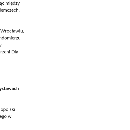
jąc między
iemczech,
 Wrocławiu,
andomierzu
y
rzeni Dla
ystawach
.
nopolski
nego w