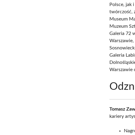
Polsce, jak
twórczość, 
Museum Ma
Muzeum Szt
Galeria 72 
Warszawie, 
Sosnowiecki
Galeria Lab
Dolnośląski
Warszawie o
Odzna
Tomasz Zaw
kariery art
Nagr