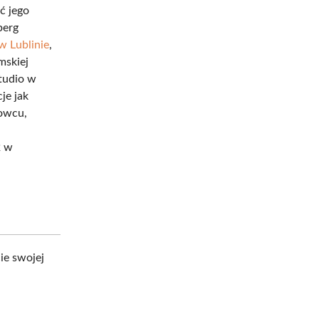
ć jego
berg
 Lublinie
,
mskiej
tudio w
je jak
nowcu,
,
2 w
ie swojej