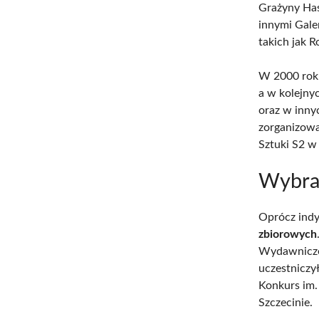
Grażyny Has
innymi Gale
takich jak 
W 2000 roku
a w kolejny
oraz w inny
zorganizowa
Sztuki S2 
Wybra
Oprócz indy
zbiorowych
Wydawniczej
uczestniczy
Konkurs im.
Szczecinie.