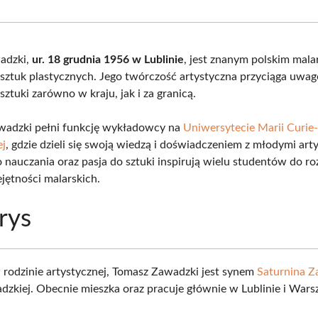
Facebook
X
Pinterest
What
(Twitter)
adzki,
ur. 18 grudnia 1956 w Lublinie
, jest znanym polskim mala
sztuk plastycznych. Jego twórczość artystyczna przyciąga uwag
ztuki zarówno w kraju, jak i za granicą.
wadzki pełni funkcję wykładowcy na
Uniwersytecie Marii Curie
ej
, gdzie dzieli się swoją wiedzą i doświadczeniem z młodymi art
o nauczania oraz pasja do sztuki inspirują wielu studentów do ro
jętności malarskich.
rys
rodzinie artystycznej, Tomasz Zawadzki jest synem
Saturnina 
adzkiej. Obecnie mieszka oraz pracuje głównie w Lublinie i Wars