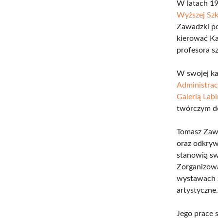
W latach 19
Wyższej Szk
Zawadzki po
kierować Ka
profesora s
W swojej k
Administracj
Galerią Labi
twórczym do
Tomasz Zawa
oraz odkryw
stanowią sw
Zorganizowa
wystawach z
artystyczne
Jego prace 