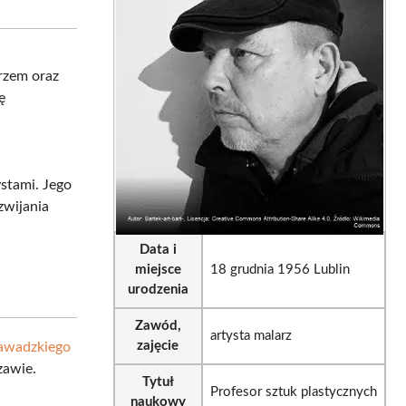
sApp
LinkedIn
Email
rzem oraz
ę
-
ystami. Jego
zwijania
Data i
miejsce
18 grudnia 1956 Lublin
urodzenia
Zawód,
artysta malarz
zajęcie
Zawadzkiego
zawie.
Tytuł
Profesor sztuk plastycznych
naukowy