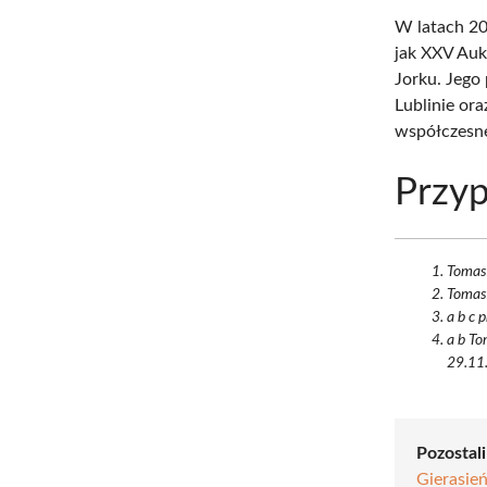
W latach 20
jak XXV Auk
Jorku. Jego
Lublinie or
współczesne
Przyp
Tomasz
Tomasz
a b c 
a b To
29.11.
Pozostali
Gierasień