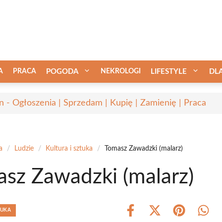
A
PRACA
POGODA
NEKROLOGI
LIFESTYLE
DL
in - Ogłoszenia | Sprzedam | Kupię | Zamienię | Praca
a
/
Ludzie
/
Kultura i sztuka
/
Tomasz Zawadzki (malarz)
sz Zawadzki (malarz)
TUKA
Share
Share
Share
Shar
on
on
on
on