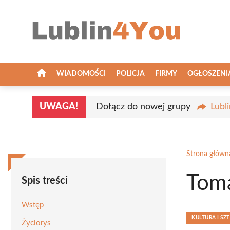
Przejdź
do
treści
WIADOMOŚCI
POLICJA
FIRMY
OGŁOSZENI
UWAGA!
Dołącz do nowej grupy
Lubl
Strona główn
Toma
Spis treści
Wstęp
KULTURA I SZ
Życiorys