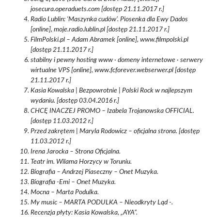
josecura.operaduets.com [dostęp 21.11.2017 r.]
Radio Lublin: ‘Maszynka cudów’. Piosenka dla Ewy Dados
[online], moje.radio.lublin.pl [dostęp 21.11.2017 r.]
FilmPolski.pl – Adam Abramek [online], www.filmpolski.pl
[dostęp 21.11.2017 r.]
stabilny i pewny hosting www · domeny internetowe · serwery
wirtualne VPS [online], www.fcforever.webserwer.pl [dostęp
21.11.2017 r.]
Kasia Kowalska | Bezpowrotnie | Polski Rock w najlepszym
wydaniu. [dostęp 03.04.2016 r.]
CHCĘ INACZEJ PROMO – Izabela Trojanowska OFFICIAL.
[dostęp 11.03.2012 r.]
Przed zakrętem | Maryla Rodowicz – oficjalna strona. [dostęp
11.03.2012 r.]
Irena Jarocka – Strona Oficjalna.
Teatr im. Wilama Horzycy w Toruniu.
Biografia – Andrzej Piaseczny – Onet Muzyka.
Biografia -Emi – Onet Muzyka.
Mocna – Marta Podulka.
My music – MARTA PODULKA – Nieodkryty Ląd -.
Recenzja płyty: Kasia Kowalska, „AYA”.