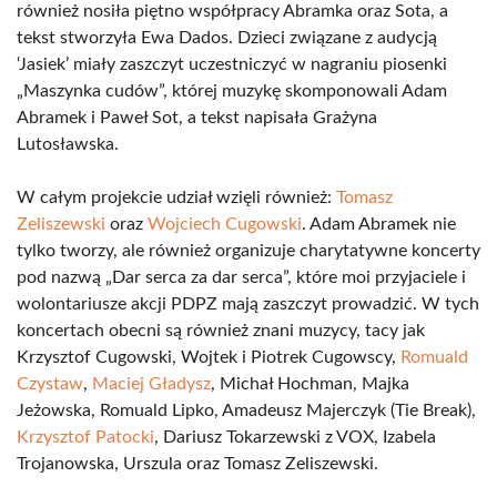
również nosiła piętno współpracy Abramka oraz Sota, a
tekst stworzyła Ewa Dados. Dzieci związane z audycją
‘Jasiek’ miały zaszczyt uczestniczyć w nagraniu piosenki
„Maszynka cudów”, której muzykę skomponowali Adam
Abramek i Paweł Sot, a tekst napisała Grażyna
Lutosławska.
W całym projekcie udział wzięli również:
Tomasz
Zeliszewski
oraz
Wojciech Cugowski
. Adam Abramek nie
tylko tworzy, ale również organizuje charytatywne koncerty
pod nazwą „Dar serca za dar serca”, które moi przyjaciele i
wolontariusze akcji PDPZ mają zaszczyt prowadzić. W tych
koncertach obecni są również znani muzycy, tacy jak
Krzysztof Cugowski, Wojtek i Piotrek Cugowscy,
Romuald
Czystaw
,
Maciej Gładysz
, Michał Hochman, Majka
Jeżowska, Romuald Lipko, Amadeusz Majerczyk (Tie Break),
Krzysztof Patocki
, Dariusz Tokarzewski z VOX, Izabela
Trojanowska, Urszula oraz Tomasz Zeliszewski.