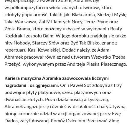
Współpracując z Pawłem Sotem, Abramek był
współkompozytorem wielu znanych utworów, które
zdobyły popularność, takich jak: Biała armia, Siedzę i Myślę,
Taka Warszawa, Żal Mi Tamtych Nocy, Teraz Płynę oraz
Złota Brama, które możemy usłyszeć w wykonaniu Beaty
Kozidrak i zespołu Bajm. W jego dorobku znajdują się także
hity Nobody, Starczy Słów oraz Być Tak Blisko, znane z
repertuaru Kasi Kowalskiej. Dodać należy, że Adam
Abramek pracował również nad utworem Wszystko Trzeba
Przeżyć, wykonywanym przez Andrzeja Piaska Piasecznego.
Kariera muzyczna Abramka zaowocowała licznymi
nagrodami i osiągnięciami.
On i Paweł Sot zdobyli aż trzy
podwójne płyty platynowe, sześć platynowych oraz
dwanaście złotych. Poza działalnością artystyczną,
Abramek angażuje się również w działalność charytatywną,
biorąc corocznie udział w akcji organizowanej przez Ewę
Dados, zatytułowanej Pomóż Dzieciom Przetrwać Zimę.