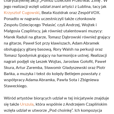
charytatywnej akcji „Pomóż Dzieciom Przetrwać Zimę”. W
jego realizacji wzięli udział znani artyści z Lublina, tacy jak
Krzysztof Cugowski
, Beata Kozidrak oraz Zespół VOX.
Ponadto w nagraniu uczestniczyli także członkowie
Zespołu Dziecięcego ‘Pelasie’, czyli Andrzej, Wojtek i
Małgosia Czaplińscy, jak również utalentowani muzycy:
Marek Raduli na gitarze, Tomasz Dąbrowski również grający
na gitarze, Paweł Sot przy klawiszach, Adam Abramek
obsługujący gitarę basową, Rory Walsh na perkusji oraz
Tomasz Spodyniuk grający na harmonijce ustnej. Realizacji
nagrań podjęli się Leszek Wojtas, Jarosław Gołofit, Paweł
Skura, Artur Zaremba, Sławomir Gładyszewski oraz Piotr
Bańka, a muzyka i tekst do kolędy Betlejem powstały z
współpracy Adama Abramka, Pawła Sota i Zbigniewa
Staweckiego.
Wśród artystów biorących udział w tej inicjatywie znajduje
się także
Urszula
, która wspólnie z Andrzejem Czaplińskim
wzięła udział w utworze „Pod choinkę”. Ich kompozycja