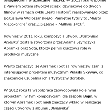
osiągnięciami w dziedzinie muzyki.
W 2011 roku wspólnie
z Pawłem Sotem stworzył ścieżki dźwiękowe do dwóch
filmów w ramach cyklu „Teatr Historii”, realizowanego przez
Bogusława Wołoszańskiego. Pamiętne tytuły to
„Miasto
Niepokonane”
oraz
„Oblężenie – Malbork 1410”
.
Również w 2011 roku, kompozycja utworu
„Pastorałka
Anielska”
została stworzona przez Adama Szymczyka,
Abramka oraz Sota, którzy pełnili kluczową rolę w
produkcji muzycznej.
Warto zaznaczyć, że Abramek i Sot są również związani z
interesującym projektem muzycznym
Pulaski Skyway
, co
znakomicie uzupełnia ich artystyczny dorobek.
W 2012 roku ta współpraca zaowocowała kolejnymi
projektami, w tym kompozycjami dla zespołu
Bajm
, w
którym Abramek i Sot mieli znaczący wkład w realizację
części utworów z albumu
„Blondynka”
.