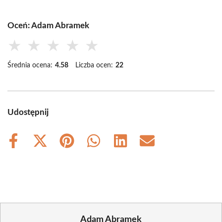
Oceń: Adam Abramek
★
★
★
★
★
Średnia ocena:
4.58
Liczba ocen:
22
Udostępnij
Share
Share
Share
Share
Share
Share
on
on
on
on
on
on
Facebook
X
Pinterest
WhatsApp
LinkedIn
Email
(Twitter)
Adam Abramek