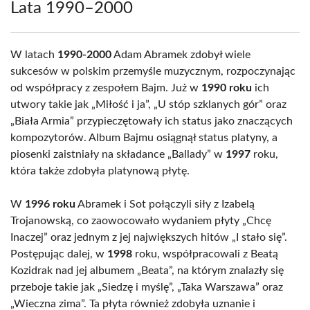
Lata 1990–2000
W latach
1990-2000
Adam Abramek zdobył wiele
sukcesów w polskim przemyśle muzycznym, rozpoczynając
od współpracy z zespołem Bajm. Już w
1990 roku
ich
utwory takie jak „Miłość i ja”, „U stóp szklanych gór” oraz
„Biała Armia” przypieczętowały ich status jako znaczących
kompozytorów. Album Bajmu osiągnął status platyny, a
piosenki zaistniały na składance „Ballady” w
1997
roku,
która także zdobyła platynową płytę.
W
1996 roku
Abramek i Sot połączyli siły z Izabelą
Trojanowską, co zaowocowało wydaniem płyty „Chcę
Inaczej” oraz jednym z jej największych hitów „I stało się”.
Postępując dalej, w
1998
roku, współpracowali z Beatą
Kozidrak nad jej albumem „Beata”, na którym znalazły się
przeboje takie jak „Siedzę i myślę”, „Taka Warszawa” oraz
„Wieczna zima”. Ta płyta również zdobyła uznanie i