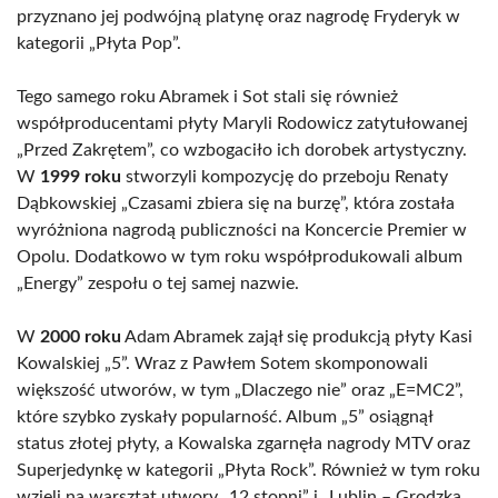
przyznano jej podwójną platynę oraz nagrodę Fryderyk w
kategorii „Płyta Pop”.
Tego samego roku Abramek i Sot stali się również
współproducentami płyty Maryli Rodowicz zatytułowanej
„Przed Zakrętem”, co wzbogaciło ich dorobek artystyczny.
W
1999 roku
stworzyli kompozycję do przeboju Renaty
Dąbkowskiej „Czasami zbiera się na burzę”, która została
wyróżniona nagrodą publiczności na Koncercie Premier w
Opolu. Dodatkowo w tym roku współprodukowali album
„Energy” zespołu o tej samej nazwie.
W
2000 roku
Adam Abramek zajął się produkcją płyty Kasi
Kowalskiej „5”. Wraz z Pawłem Sotem skomponowali
większość utworów, w tym „Dlaczego nie” oraz „E=MC2”,
które szybko zyskały popularność. Album „5” osiągnął
status złotej płyty, a Kowalska zgarnęła nagrody MTV oraz
Superjedynkę w kategorii „Płyta Rock”. Również w tym roku
wzięli na warsztat utwory „12 stopni” i „Lublin – Grodzka