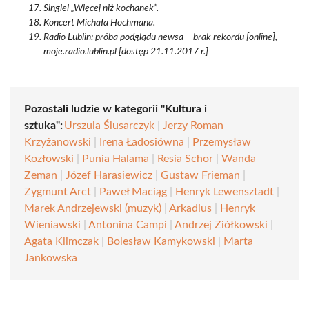
Singiel „Więcej niż kochanek”.
Koncert Michała Hochmana.
Radio Lublin: próba podglądu newsa – brak rekordu [online],
moje.radio.lublin.pl [dostęp 21.11.2017 r.]
Pozostali ludzie w kategorii "Kultura i
sztuka":
Urszula Ślusarczyk
|
Jerzy Roman
Krzyżanowski
|
Irena Ładosiówna
|
Przemysław
Kozłowski
|
Punia Halama
|
Resia Schor
|
Wanda
Zeman
|
Józef Harasiewicz
|
Gustaw Frieman
|
Zygmunt Arct
|
Paweł Maciąg
|
Henryk Lewensztadt
|
Marek Andrzejewski (muzyk)
|
Arkadius
|
Henryk
Wieniawski
|
Antonina Campi
|
Andrzej Ziółkowski
|
Agata Klimczak
|
Bolesław Kamykowski
|
Marta
Jankowska