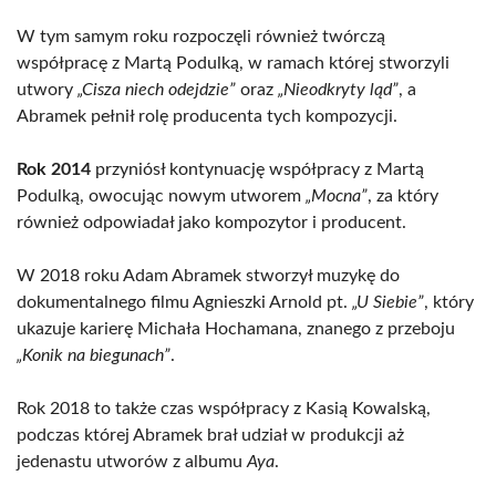
W tym samym roku rozpoczęli również twórczą
współpracę z Martą Podulką, w ramach której stworzyli
utwory
„Cisza niech odejdzie”
oraz
„Nieodkryty ląd”
, a
Abramek pełnił rolę producenta tych kompozycji.
Rok 2014
przyniósł kontynuację współpracy z Martą
Podulką, owocując nowym utworem
„Mocna”
, za który
również odpowiadał jako kompozytor i producent.
W 2018 roku Adam Abramek stworzył muzykę do
dokumentalnego filmu Agnieszki Arnold pt.
„U Siebie”
, który
ukazuje karierę Michała Hochamana, znanego z przeboju
„Konik na biegunach”
.
Rok 2018 to także czas współpracy z Kasią Kowalską,
podczas której Abramek brał udział w produkcji aż
jedenastu utworów z albumu
Aya
.