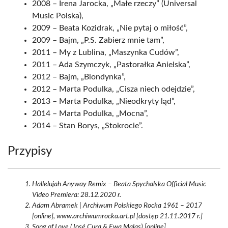
2008 – Irena Jarocka, „Małe rzeczy” (Universal
Music Polska),
2009 – Beata Kozidrak, „Nie pytaj o miłość”,
2009 – Bajm, „P.S. Zabierz mnie tam”,
2011 – My z Lublina, „Maszynka Cudów”,
2011 – Ada Szymczyk, „Pastorałka Anielska”,
2012 – Bajm, „Blondynka”,
2012 – Marta Podulka, „Cisza niech odejdzie”,
2013 – Marta Podulka, „Nieodkryty ląd”,
2014 – Marta Podulka, „Mocna”,
2014 – Stan Borys, „Stokrocie”.
Przypisy
Hallelujah Anyway Remix – Beata Spychalska Official Music
Video Premiera: 28.12.2020 r.
Adam Abramek | Archiwum Polskiego Rocka 1961 – 2017
[online], www.archiwumrocka.art.pl [dostęp 21.11.2017 r.]
Song of Love (José Cura & Ewa Malas) [online],