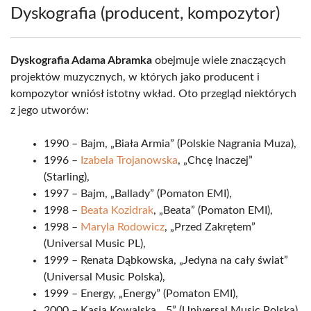
Dyskografia (producent, kompozytor)
Dyskografia Adama Abramka
obejmuje wiele znaczących
projektów muzycznych, w których jako producent i
kompozytor wniósł istotny wkład. Oto przegląd niektórych
z jego utworów:
1990 – Bajm, „Biała Armia” (Polskie Nagrania Muza),
1996 –
Izabela Trojanowska
, „Chcę Inaczej”
(Starling),
1997 – Bajm, „Ballady” (Pomaton EMI),
1998 –
Beata Kozidrak
, „Beata” (Pomaton EMI),
1998 –
Maryla Rodowicz
, „Przed Zakrętem”
(Universal Music PL),
1999 – Renata Dąbkowska, „Jedyna na cały świat”
(Universal Music Polska),
1999 – Energy, „Energy” (Pomaton EMI),
2000 – Kasia Kowalska, „5” (Universal Music Polska),