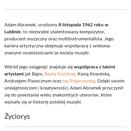
on
on
on
on
on
on
Facebook
X
Pinterest
WhatsApp
LinkedIn
Email
(Twitter)
Adam Abramek, urodzony
8 listopada 1962 roku w
Lublinie
, to niezwykle utalentowany kompozytor,
producent muzyczny oraz multiinstrumentalista. Jego
kariera artystyczna obejmuje współpracę z wieloma
znanymi osobistościami ze świata muzyki.
Wśród jego osiągnięć znajduje się
współpraca z takimi
artystami
jak Bajm,
Beatą Kozidrak
, Kasią Kowalską,
Andrzejem Piasecznym oraz
Izą Trojanowską
. Dzięki swoim
umiejętnościom i kreatywności, Adam Abramek przyczynił
się do powstania wielu znakomitych utworów, które
wpisały się w historię polskiej muzyki.
Życiorys