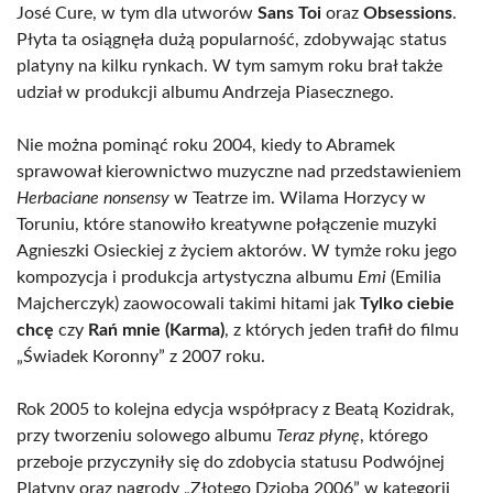
José Cure, w tym dla utworów
Sans Toi
oraz
Obsessions
.
Płyta ta osiągnęła dużą popularność, zdobywając status
platyny na kilku rynkach. W tym samym roku brał także
udział w produkcji albumu Andrzeja Piasecznego.
Nie można pominąć roku 2004, kiedy to Abramek
sprawował kierownictwo muzyczne nad przedstawieniem
Herbaciane nonsensy
w Teatrze im. Wilama Horzycy w
Toruniu, które stanowiło kreatywne połączenie muzyki
Agnieszki Osieckiej z życiem aktorów. W tymże roku jego
kompozycja i produkcja artystyczna albumu
Emi
(Emilia
Majcherczyk) zaowocowali takimi hitami jak
Tylko ciebie
chcę
czy
Rań mnie (Karma)
, z których jeden trafił do filmu
„Świadek Koronny” z 2007 roku.
Rok 2005 to kolejna edycja współpracy z Beatą Kozidrak,
przy tworzeniu solowego albumu
Teraz płynę
, którego
przeboje przyczyniły się do zdobycia statusu Podwójnej
Platyny oraz nagrody „Złotego Dzioba 2006” w kategorii