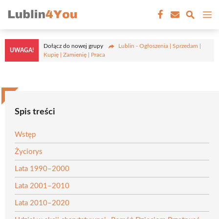
Przejdź
M
do
treści
Dołącz do nowej grupy
Lublin - Ogłoszenia | Sprzedam |
UWAGA!
Kupię | Zamienię | Praca
Spis treści
Wstęp
Życiorys
Lata 1990–2000
Lata 2001–2010
Lata 2010–2020