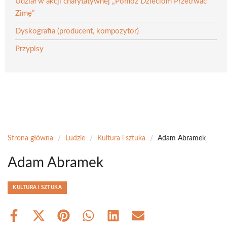
Udział w akcji charytatywnej „Pomóż Dzieciom Przetrwać
Zimę”
Dyskografia (producent, kompozytor)
Przypisy
Strona główna
/
Ludzie
/
Kultura i sztuka
/
Adam Abramek
Adam Abramek
KULTURA I SZTUKA
Share
Share
Share
Share
Share
Share