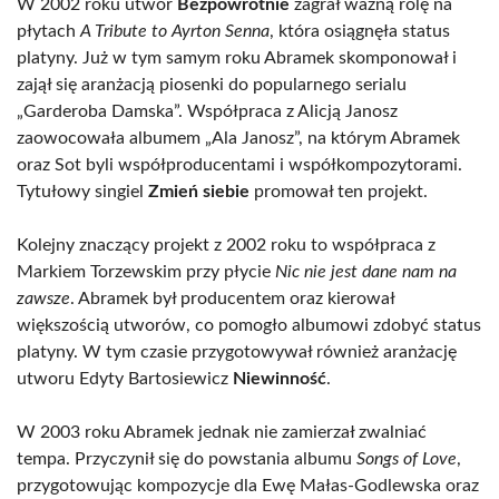
W 2002 roku utwór
Bezpowrotnie
zagrał ważną rolę na
płytach
A Tribute to Ayrton Senna
, która osiągnęła status
platyny. Już w tym samym roku Abramek skomponował i
zajął się aranżacją piosenki do popularnego serialu
„Garderoba Damska”. Współpraca z Alicją Janosz
zaowocowała albumem „Ala Janosz”, na którym Abramek
oraz Sot byli współproducentami i współkompozytorami.
Tytułowy singiel
Zmień siebie
promował ten projekt.
Kolejny znaczący projekt z 2002 roku to współpraca z
Markiem Torzewskim przy płycie
Nic nie jest dane nam na
zawsze
. Abramek był producentem oraz kierował
większością utworów, co pomogło albumowi zdobyć status
platyny. W tym czasie przygotowywał również aranżację
utworu Edyty Bartosiewicz
Niewinność
.
W 2003 roku Abramek jednak nie zamierzał zwalniać
tempa. Przyczynił się do powstania albumu
Songs of Love
,
przygotowując kompozycje dla Ewę Małas-Godlewska oraz