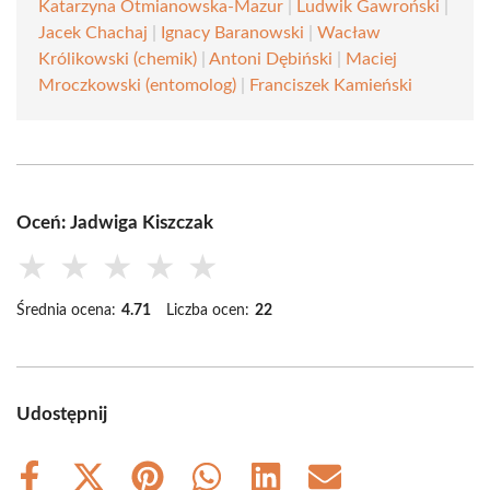
Katarzyna Otmianowska-Mazur
|
Ludwik Gawroński
|
Jacek Chachaj
|
Ignacy Baranowski
|
Wacław
Królikowski (chemik)
|
Antoni Dębiński
|
Maciej
Mroczkowski (entomolog)
|
Franciszek Kamieński
Oceń: Jadwiga Kiszczak
★
★
★
★
★
Średnia ocena:
4.71
Liczba ocen:
22
Udostępnij
Share
Share
Share
Share
Share
Share