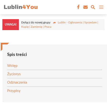
Przejdź
M
do
treści
Dołącz do nowej grupy
Lublin - Ogłoszenia | Sprzedam |
UWAGA!
Kupię | Zamienię | Praca
Spis treści
Wstęp
Życiorys
Odznaczenia
Przypisy