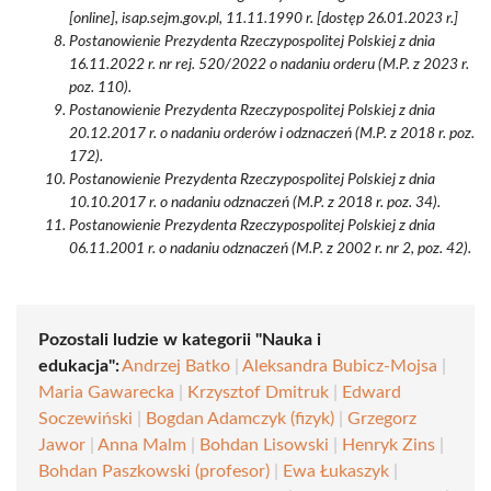
[online], isap.sejm.gov.pl, 11.11.1990 r. [dostęp 26.01.2023 r.]
Postanowienie Prezydenta Rzeczypospolitej Polskiej z dnia
16.11.2022 r. nr rej. 520/2022 o nadaniu orderu (M.P. z 2023 r.
poz. 110).
Postanowienie Prezydenta Rzeczypospolitej Polskiej z dnia
20.12.2017 r. o nadaniu orderów i odznaczeń (M.P. z 2018 r. poz.
172).
Postanowienie Prezydenta Rzeczypospolitej Polskiej z dnia
10.10.2017 r. o nadaniu odznaczeń (M.P. z 2018 r. poz. 34).
Postanowienie Prezydenta Rzeczypospolitej Polskiej z dnia
06.11.2001 r. o nadaniu odznaczeń (M.P. z 2002 r. nr 2, poz. 42).
Pozostali ludzie w kategorii "Nauka i
edukacja":
Andrzej Batko
|
Aleksandra Bubicz-Mojsa
|
Maria Gawarecka
|
Krzysztof Dmitruk
|
Edward
Soczewiński
|
Bogdan Adamczyk (fizyk)
|
Grzegorz
Jawor
|
Anna Malm
|
Bohdan Lisowski
|
Henryk Zins
|
Bohdan Paszkowski (profesor)
|
Ewa Łukaszyk
|