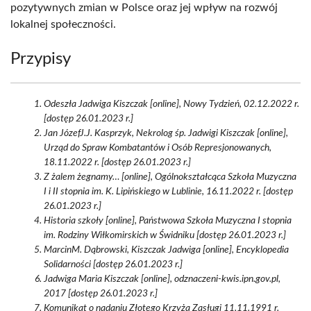
pozytywnych zmian w Polsce oraz jej wpływ na rozwój
lokalnej społeczności.
Przypisy
Odeszła Jadwiga Kiszczak [online], Nowy Tydzień, 02.12.2022 r.
[dostęp 26.01.2023 r.]
Jan JózefJ.J. Kasprzyk, Nekrolog śp. Jadwigi Kiszczak [online],
Urząd do Spraw Kombatantów i Osób Represjonowanych,
18.11.2022 r. [dostęp 26.01.2023 r.]
Z żalem żegnamy… [online], Ogólnokształcąca Szkoła Muzyczna
I i II stopnia im. K. Lipińskiego w Lublinie, 16.11.2022 r. [dostęp
26.01.2023 r.]
Historia szkoły [online], Państwowa Szkoła Muzyczna I stopnia
im. Rodziny Wiłkomirskich w Świdniku [dostęp 26.01.2023 r.]
MarcinM. Dąbrowski, Kiszczak Jadwiga [online], Encyklopedia
Solidarności [dostęp 26.01.2023 r.]
Jadwiga Maria Kiszczak [online], odznaczeni-kwis.ipn.gov.pl,
2017 [dostęp 26.01.2023 r.]
Komunikat o nadaniu Złotego Krzyża Zasługi 11.11.1991 r.