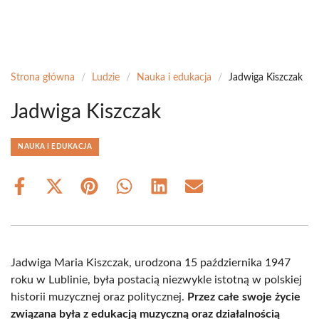
Strona główna
/
Ludzie
/
Nauka i edukacja
/
Jadwiga Kiszczak
Jadwiga Kiszczak
NAUKA I EDUKACJA
Share
Share
Share
Share
Share
Share
on
on
on
on
on
on
Facebook
X
Pinterest
WhatsApp
LinkedIn
Email
(Twitter)
Jadwiga Maria Kiszczak, urodzona 15 października 1947
roku w Lublinie, była postacią niezwykle istotną w polskiej
historii muzycznej oraz politycznej.
Przez całe swoje życie
związana była z edukacją muzyczną oraz działalnością